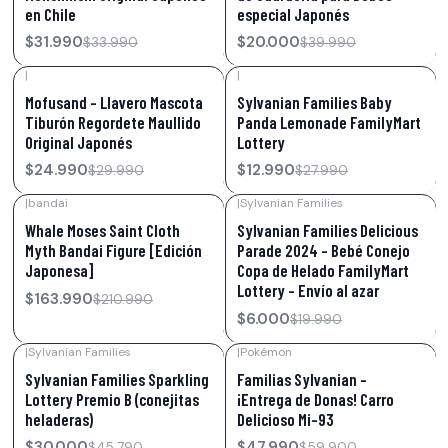
en Chile
especial Japonés
$31.990
$20.000
$33.990
$39.990
|
|
-17%
OFF
-54%
OFF
Mofusand – Llavero Mascota
Sylvanian Families Baby
Tiburón Regordete Maullido
Panda Lemonade FamilyMart
Original Japonés
Lottery
$24.990
$12.990
$29.990
$27.990
|
bandai
|
Sylvanian Families
-22%
OFF
-70%
OFF
Whale Moses Saint Cloth
Sylvanian Families Delicious
Myth Bandai Figure [Edición
Parade 2024 – Bebé Conejo
Japonesa]
Copa de Helado FamilyMart
Lottery - Envío al azar
$163.990
$210.990
$6.000
$19.990
|
Sylvanian Families
|
Pokémon
-34%
OFF
-20%
OFF
Sylvanian Families Sparkling
Familias Sylvanian -
Lottery Premio B (conejitas
¡Entrega de Donas! Carro
heladeras)
Delicioso Mi-93
$30.000
$47.990
$45.790
$59.900