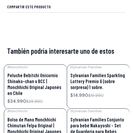
COMPARTIR ESTE PRODUCTO
También podría interesarte uno de estos
|
Monchhichi
|
Sylvanian Families
-13%
OFF
-25%
OFF
Peluche Bebitchi Unicornio
Sylvanian Families Sparkling
Shinako-chan x BCC |
Lottery Premio G (sobre
Monchhichi Original Japonés
sorpresa) 1 sobre.
en Chile
$14.990
$19.990
$34.990
$39.990
|
Monchhichi
|
Sylvanian Families
-6%
OFF
-50%
OFF
Bolso de Mano Monchhichi
Sylvanian Families Conjunto
Chimutan Felpa Original |
para bebé Nakayoshi - Set
Monchhichi Original Japones
de Guardería para Bebés