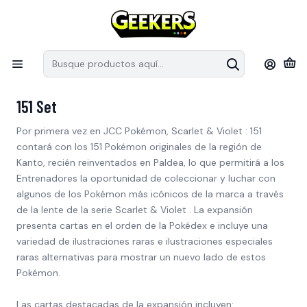
Recuerda que las preventas tiene fechas estimativas de arribo a
S
Chile, pueden modificar sus fechas de llegada por parte de los
e
distribuidores.
en
Inicio
Pokémon TCG
151 Set
151 Set
Por primera vez en JCC Pokémon, Scarlet & Violet : 151
contará con los 151 Pokémon originales de la región de
Kanto, recién reinventados en Paldea, lo que permitirá a los
Entrenadores la oportunidad de coleccionar y luchar con
algunos de los Pokémon más icónicos de la marca a través
de la lente de la serie Scarlet & Violet . La expansión
presenta cartas en el orden de la Pokédex e incluye una
variedad de ilustraciones raras e ilustraciones especiales
raras alternativas para mostrar un nuevo lado de estos
Pokémon.
Las cartas destacadas de la expansión incluyen: