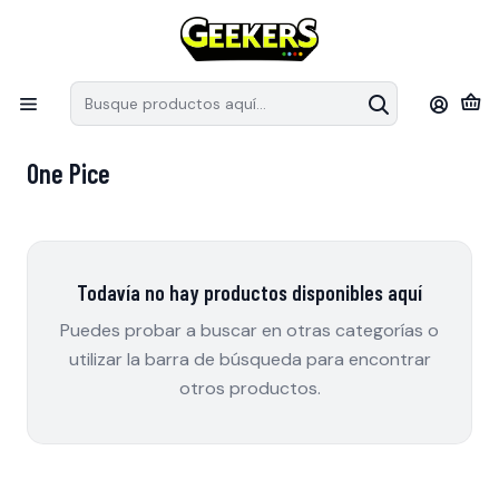
Recuerda que las preventas tiene fechas estimativas de arribo a
S
Chile, pueden modificar sus fechas de llegada por parte de los
e
distribuidores.
en
Inicio
Coleccionables
One Pice
One Pice
Todavía no hay productos disponibles aquí
Puedes probar a buscar en otras categorías o
utilizar la barra de búsqueda para encontrar
otros productos.