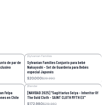
|
Sylvanian Families
-50%
OFF
unto de par de
Sylvanian Families Conjunto para bebé
clusivo
Nakayoshi - Set de Guardería para Bebés
especial Japonés
$20.000
$39.990
|
Bandai
-21%
OFF
an Felpa
[NAVIDAD 2025] "Sagittarius Seiya - Inheritor Of
ones en Chile
The Gold Cloth - SAINT CLOTH MYTH EX"
$172.980
$219.980