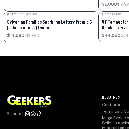
$6.000
$19.9
|
Sylvanian Families
|
Tamagotchi
-25%
OFF
-25%
OFF
Sylvanian Families Sparkling Lottery Premio G
UT Tamagotchi
(sobre sorpresa) 1 sobre.
Bandai- Versi
$14.990
$44.990
$19.990
$59
NOSOTROS
Contacto
Términos y Co
Síguenos
Mega Evolució
Chile en novi
imperdibles p