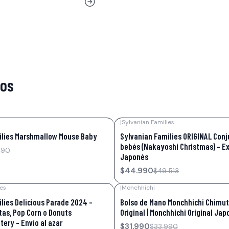
tos
|
Sylvanian Families
-9%
OFF
ilies Marshmallow Mouse Baby
Sylvanian Families ORIGINAL Conj
bebés (Nakayoshi Christmas) - Ex
990
Japonés
$44.990
$49.513
ies
|
Monchhichi
-6%
OFF
lies Delicious Parade 2024 –
Bolso de Mano Monchhichi Chimut
tas, Pop Corn o Donuts
Original | Monchhichi Original Jap
tery - Envío al azar
$31.990
$33.990