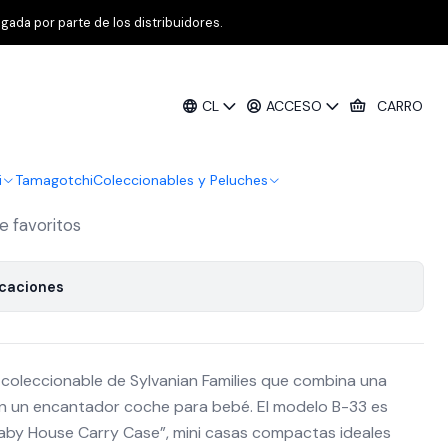
bé con Auto
gada por parte de los distribuidores.
es Casa de Bebé con Auto
CL
ACCESO
CARRO
Agregar al Carro
Comprar ahora
i
Tamagotchi
Coleccionables y Peluches
de favoritos
icaciones
 coleccionable de Sylvanian Families que combina una
n un encantador coche para bebé. El modelo B-33 es
Baby House Carry Case”, mini casas compactas ideales