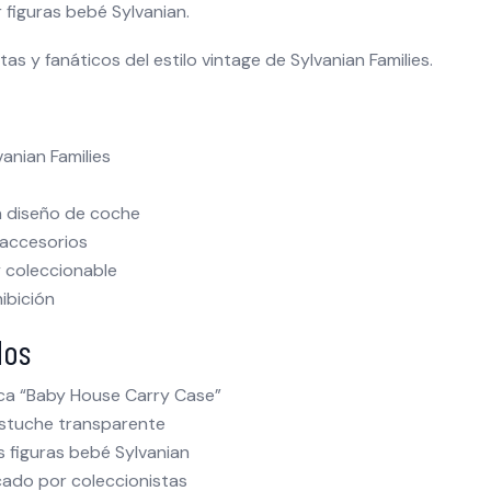
 figuras bebé Sylvanian.
as y fanáticos del estilo vintage de Sylvanian Families.
vanian Families
on diseño de coche
 accesorios
 coleccionable
hibición
dos
sica “Baby House Carry Case”
estuche transparente
 figuras bebé Sylvanian
ado por coleccionistas