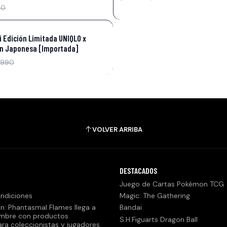
90
 Edición Limitada UNIQLO x
ón Japonesa [Importada]
.990
VOLVER ARRIBA
DESTACADOS
Juego de Cartas Pokémon TCG
ndiciones
Magic: The Gathering
n: Phantasmal Flames llega a
Bandai
embre con productos
S.H.Figuarts Dragon Ball
ara coleccionistas y jugadores