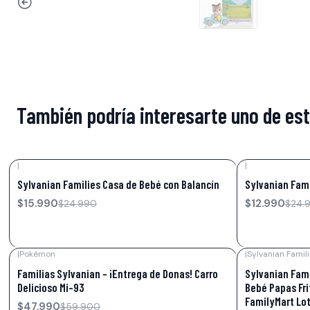
También podría interesarte uno de es
|
|
-36%
OFF
-48%
OFF
Sylvanian Families Casa de Bebé con Balancín
Sylvanian Fam
$15.990
$12.990
$24.990
$24.
|
Pokémon
|
Sylvanian Famil
-20%
OFF
-70%
OFF
Familias Sylvanian - ¡Entrega de Donas! Carro
Sylvanian Fami
Delicioso Mi-93
Bebé Papas Fri
FamilyMart Lot
$47.990
$59.900