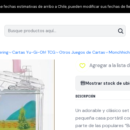
uras de Acción
Sylvanian Families
Sylvanian Families Casa de Be
 fechas estimativas de arribo a Chile, pueden modificar sus fechas de lle
|
Sylvanian Famili
Cantidad
ering
Cartas Yu-Gi-Oh! TCG
Otros Juegos de Cartas
Monchhich
Agregar a la lista 
Mostrar stock de ub
DESCRIPCIÓN
Un adorable y clásico set
pequeña casa portátil co
parte de las populares “