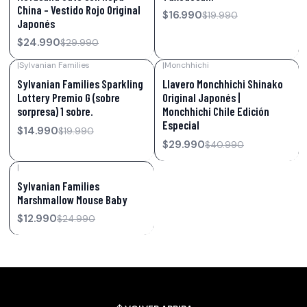
China – Vestido Rojo Original
$16.990
$19.990
Japonés
$24.990
$29.990
|
Sylvanian Families
|
Monchhichi
-25%
OFF
-27%
OFF
Sylvanian Families Sparkling
Llavero Monchhichi Shinako
Lottery Premio G (sobre
Original Japonés |
sorpresa) 1 sobre.
Monchhichi Chile Edición
Especial
$14.990
$19.990
$29.990
$40.990
|
-48%
OFF
Sylvanian Families
Marshmallow Mouse Baby
$12.990
$24.990