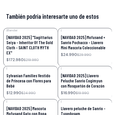
También podría interesarte uno de estos
|
Bandai
|
-21%
OFF
-17%
OFF
[NAVIDAD 2025] "Sagittarius
[NAVIDAD 2025] Mofusand ×
Seiya - Inheritor Of The Gold
Sanrio Pochacco – Llavero
Cloth - SAINT CLOTH MYTH
Mini Mascota Coleccionable
EX"
$24.990
$29.990
$172.980
$219.980
|
|
-48%
OFF
-15%
OFF
Sylvanian Families Vestido
[NAVIDAD 2025] Llavero
de Princesa con Flores para
Peluche Sanrio Cogimyun
Bebé
con Mosquetón de Corazón
$12.990
$16.990
$24.990
$19.990
|
|
-17%
OFF
-15%
OFF
[NAVIDAD 2025] Mascota
Llavero peluche de Sanrio –
Mofusand Gato con Ropa
Tuxedosam