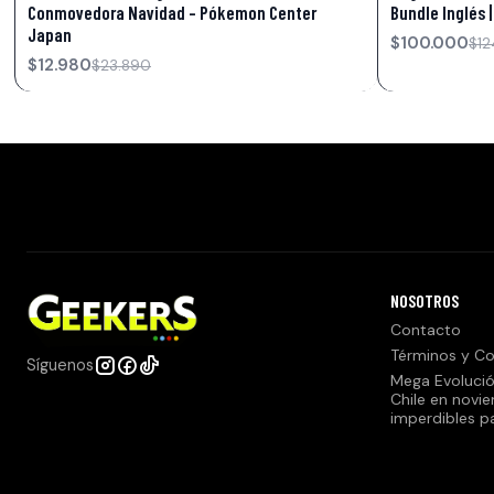
Conmovedora Navidad - Pókemon Center
Bundle Inglés |
Japan
$100.000
$12
$12.980
$23.890
NOSOTROS
Contacto
Términos y Co
Síguenos
Mega Evolució
Chile en novi
imperdibles p