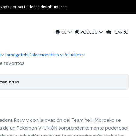
ymat Collection Inglés
gada por parte de los distribuidores.
enith Morpeko V Union Premium
CL
ACCESO
CARRO
on Inglés
i
Tamagotchi
Coleccionables y Peluches
de favoritos
icaciones
adora Roxy y con la ovación del Team Yell, ¡Morpeko se
ma de un Pokémon V-UNIÓN sorprendentemente poderoso!
de esta colección premium te proporcionarán todas las