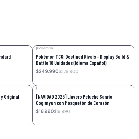
|
Pokémon
-34%
OFF
andard
Pokémon TCG: Destined Rivals – Display Build &
Battle 10 Unidades (Idioma Español)
$249.990
$379.900
|
-15%
OFF
ty Original
[NAVIDAD 2025] Llavero Peluche Sanrio
Cogimyun con Mosquetón de Corazón
$16.990
$19.990