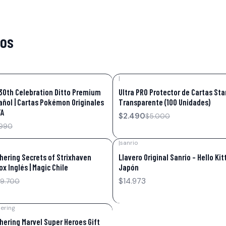
tos
|
-50%
OFF
0th Celebration Ditto Premium
Ultra PRO Protector de Cartas St
añol | Cartas Pokémon Originales
Transparente (100 Unidades)
TA
$2.490
$5.000
.990
|
sanrio
hering Secrets of Strixhaven
Llavero Original Sanrio – Hello Kit
x Inglés | Magic Chile
Japón
$14.973
9.700
ering
hering Marvel Super Heroes Gift