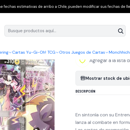
Crown Zenith
Pokemon Crown Zenith Morpeko V Union Premium Pla
 fechas estimativas de arribo a Chile, pueden modificar sus fechas de lle
|
Pokemon Crown Z
Playmat Collecti
ering
Cartas Yu-Gi-Oh! TCG
Otros Juegos de Cartas
Monchhich
Agregar a la lista 
Mostrar stock de ub
DESCRIPCIÓN
En sintonía con su Entren
lanza al combate en for
Las cartas de promoción 