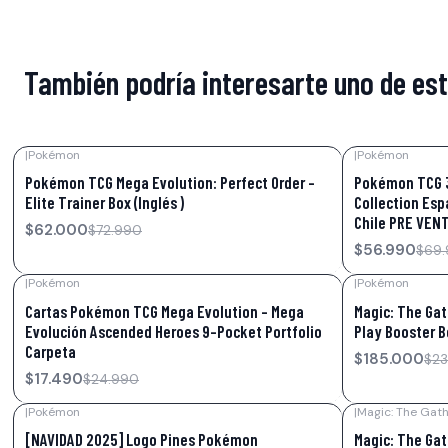
También podría interesarte uno de es
|
Pokémon
|
Pokémon
-15%
OFF
-19%
OFF
Pokémon TCG Mega Evolution: Perfect Order –
Pokémon TCG 3
Elite Trainer Box (Inglés )
Collection Esp
Chile PRE VEN
$62.000
$72.990
$56.990
$69
|
Pokémon
|
Pokémon
-30%
OFF
-23%
OFF
Cartas Pokémon TCG Mega Evolution – Mega
Magic: The Gat
Evolución Ascended Heroes 9-Pocket Portfolio
Play Booster Bo
Carpeta
$185.000
$23
$17.490
$24.990
|
Pokémon
|
Magic: The Gath
-46%
OFF
-20%
OFF
[NAVIDAD 2025] Logo Pines Pokémon
Magic: The Gat