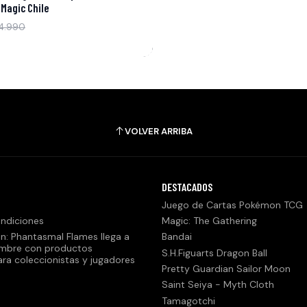
 Magic Chile
4.990
VOLVER ARRIBA
DESTACADOS
Juego de Cartas Pokémon TCG
ndiciones
Magic: The Gathering
n: Phantasmal Flames llega a
Bandai
embre con productos
S.H.Figuarts Dragon Ball
ara coleccionistas y jugadores
Pretty Guardian Sailor Moon
Saint Seiya - Myth Cloth
Tamagotchi