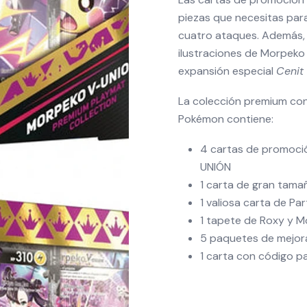
piezas que necesitas par
cuatro ataques. Además,
ilustraciones de Morpeko
expansión especial
Cenit
La colección premium c
Pokémon contiene:
4 cartas de promoci
UNIÓN
1 carta de gran tam
1 valiosa carta de Par
1 tapete de Roxy y 
5 paquetes de mejo
1 carta con código p