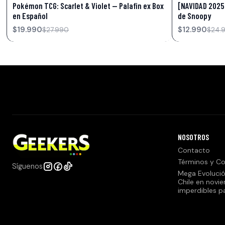
Pokémon TCG: Scarlet & Violet — Palafin ex Box
[NAVIDAD 2025
en Español
de Snoopy
$19.990
$12.990
$27.990
$24.
NOSOTROS
Contacto
Términos y Co
Síguenos
Mega Evolució
Chile en novi
imperdibles p