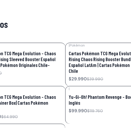
tos
|
Pokémon
-25%
OFF
n TCG Mega Evolution – Chaos
Cartas Pokémon TCG Mega Evolut
ising Sleeved Booster Español
Rising Chaos Rising Booster Bundl
 Pokémon Originales Chile-
Español LatAm | Cartas Pokémon 
Chile
0
$29.990
$39.990
|
-17%
OFF
n TCG Mega Evolution – Chaos
Yu-Gi-Oh! Phantom Revenge – Bo
rainer Box| Cartas Pokémon
Inglés
$99.990
$119.760
0
$64.990