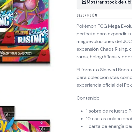
Mostrar stock de ub
DESCRIPCIÓN
Pokémon TCG Mega Evoluti
perfecta para expandir tu
megaevoluciones del JCC 
expansión Chaos Rising, c
raras, holográficas y pod
El formato Sleeved Booste
para coleccionistas como
experiencia oficial del P
Contenido
1 sobre de refuerzo 
10 cartas colecciona
1 carta de energía bá