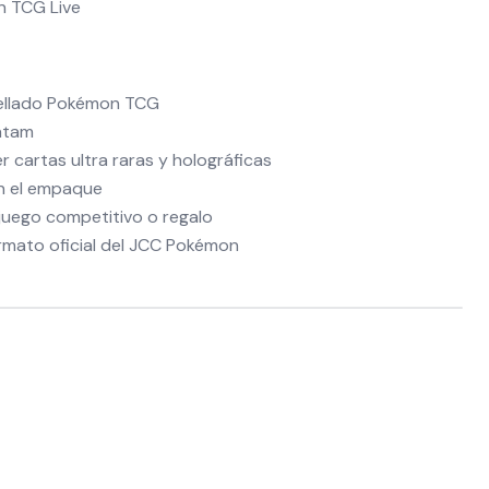
n TCG Live
sellado Pokémon TCG
atam
r cartas ultra raras y holográficas
en el empaque
 juego competitivo o regalo
rmato oficial del JCC Pokémon