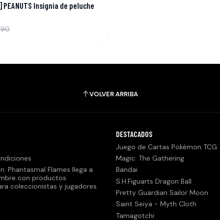
] PEANUTS Insignia de peluche
990
VOLVER ARRIBA
DESTACADOS
Juego de Cartas Pokémon TCG
ndiciones
Magic: The Gathering
n: Phantasmal Flames llega a
Bandai
embre con productos
S.H.Figuarts Dragon Ball
ara coleccionistas y jugadores
Pretty Guardian Sailor Moon
Saint Seiya - Myth Cloth
Tamagotchi