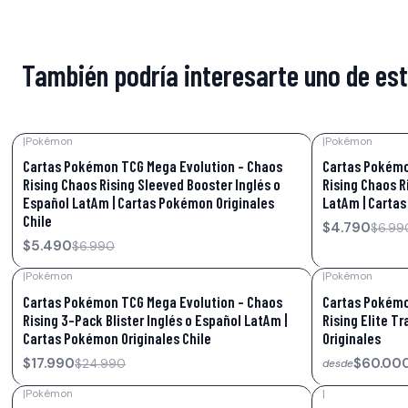
También podría interesarte uno de es
|
Pokémon
|
Pokémon
-21%
OFF
-31%
OFF
Cartas Pokémon TCG Mega Evolution – Chaos
Cartas Pokémo
Rising Chaos Rising Sleeved Booster Inglés o
Rising Chaos R
Español LatAm | Cartas Pokémon Originales
LatAm | Cartas
Chile
$4.790
$6.99
$5.490
$6.990
|
Pokémon
|
Pokémon
-28%
OFF
-8%
OFF
Cartas Pokémon TCG Mega Evolution – Chaos
Cartas Pokémo
Rising 3-Pack Blister Inglés o Español LatAm |
Rising Elite T
Cartas Pokémon Originales Chile
Originales
$17.990
$60.00
$24.990
desde
|
Pokémon
|
-29%
OFF
-48%
OFF