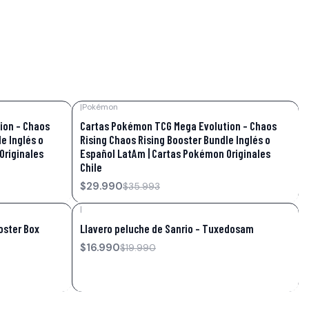
|
Pokémon
-17%
OFF
ion – Chaos
Cartas Pokémon TCG Mega Evolution – Chaos
e Inglés o
Rising Chaos Rising Booster Bundle Inglés o
Originales
Español LatAm | Cartas Pokémon Originales
Chile
$29.990
$35.993
|
-15%
OFF
oster Box
Llavero peluche de Sanrio – Tuxedosam
$16.990
$19.990