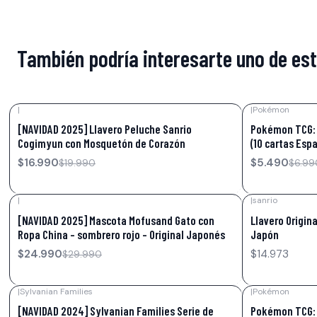
También podría interesarte uno de es
|
|
Pokémon
-15%
OFF
-21%
OFF
[NAVIDAD 2025] Llavero Peluche Sanrio
Pokémon TCG: 
Cogimyun con Mosquetón de Corazón
(10 cartas Espa
$16.990
$5.490
$19.990
$6.99
|
|
sanrio
-17%
OFF
[NAVIDAD 2025] Mascota Mofusand Gato con
Llavero Origina
Ropa China – sombrero rojo – Original Japonés
Japón
$24.990
$14.973
$29.990
|
Sylvanian Families
|
Pokémon
-29%
OFF
-34%
OFF
[NAVIDAD 2024] Sylvanian Families Serie de
Pokémon TCG: D