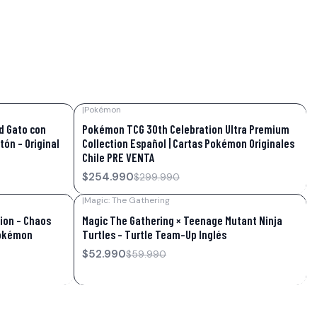
|
Pokémon
-15%
OFF
d Gato con
Pokémon TCG 30th Celebration Ultra Premium
tón – Original
Collection Español | Cartas Pokémon Originales
Chile PRE VENTA
$254.990
$299.990
|
Magic: The Gathering
-12%
OFF
ion – Chaos
Magic The Gathering × Teenage Mutant Ninja
 Pokémon
Turtles – Turtle Team-Up Inglés
$52.990
$59.990