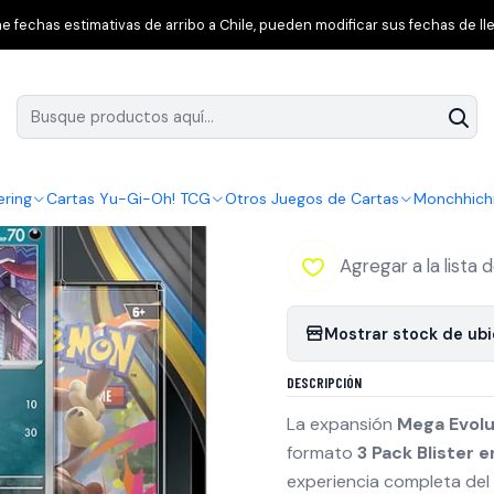
rimavera
[NAVIDAD 2025] Pokémon TCG: Mega Evolution Phantasmal
 fechas estimativas de arribo a Chile, pueden modificar sus fechas de lle
|
[NAVIDAD 2025] 
Phantasmal Flame
LatAm
ering
Cartas Yu-Gi-Oh! TCG
Otros Juegos de Cartas
Monchhich
Agregar a la lista 
Mostrar stock de ub
DESCRIPCIÓN
La expansión
Mega Evolu
formato
3 Pack Blister 
experiencia completa del