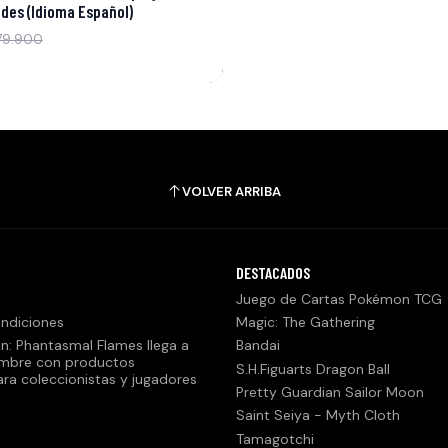
ades (Idioma Español)
79.900
VOLVER ARRIBA
DESTACADOS
Juego de Cartas Pokémon TCG
ndiciones
Magic: The Gathering
n: Phantasmal Flames llega a
Bandai
embre con productos
S.H.Figuarts Dragon Ball
ara coleccionistas y jugadores
Pretty Guardian Sailor Moon
Saint Seiya - Myth Cloth
Tamagotchi