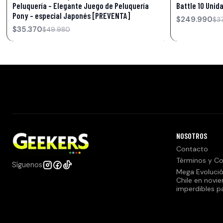
Peluquería - Elegante Juego de Peluquería
Battle 10 Unid
Pony - especial Japonés [PREVENTA]
$249.990
$3
$35.370
$49.980
NOSOTROS
Contacto
Términos y Co
Síguenos
Mega Evolució
Chile en novi
imperdibles p