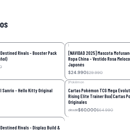
tos
|
-17%
OFF
Destined Rivals – Booster Pack
[NAVIDAD 2025] Mascota Mofusan
ñol)
Ropa China – Vestido Rosa Meloco
Japonés
0
$24.990
$29.990
|
Pokémon
-8%
OFF
l Sanrio – Hello Kitty Original
Cartas Pokémon TCG Mega Evolut
Rising Elite Trainer Box| Cartas
Originales
$60.000
$64.990
desde
estined Rivals – Display Build &