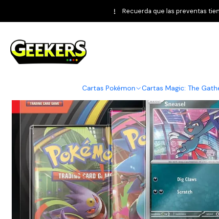
Inicio
Pokémon TCG
Reservas 2025
Reservas P
Recuerda que las preventas tiene
Cartas Pokémon
Cartas Magic: The Gath