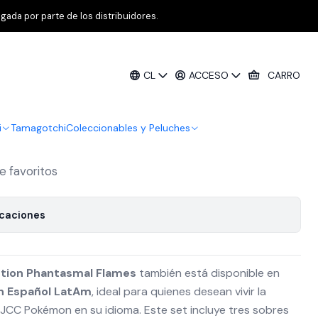
 Flames – 3 Pack Blister – Sneasel Español LatAm
gada por parte de los distribuidores.
Pokémon TCG: Mega Evolution
CL
ACCESO
CARRO
s – 3 Pack Blister – Sneasel Español
i
Tamagotchi
Coleccionables y Peluches
de favoritos
icaciones
tion Phantasmal Flames
también está disponible en
en Español LatAm
, ideal para quienes desean vivir la
 JCC Pokémon en su idioma. Este set incluye tres sobres