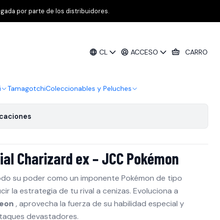
ction - Inglés
gada por parte de los distribuidores.
arizard Ex Special Collection - Inglés
CL
ACCESO
CARRO
de favoritos
i
Tamagotchi
Coleccionables y Peluches
icaciones
ial Charizard ex – JCC Pokémon
todo su poder como un imponente Pokémon de tipo
cir la estrategia de tu rival a cenizas. Evoluciona a
eon
, aprovecha la fuerza de su habilidad especial y
taques devastadores.