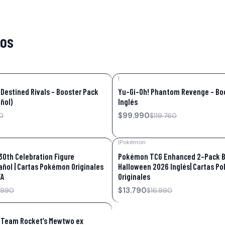
tos
|
-17%
OFF
Destined Rivals – Booster Pack
Yu-Gi-Oh! Phantom Revenge – Bo
ñol)
Inglés
$99.990
0
$119.760
|
Pokémon
-19%
OFF
0th Celebration Figure
Pokémon TCG Enhanced 2-Pack Bl
añol | Cartas Pokémon Originales
Halloween 2026 Inglés| Cartas P
TA
Originales
$13.790
.990
$16.990
Team Rocket’s Mewtwo ex