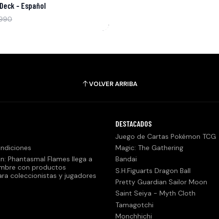
Deck – Español
.990
VOLVER ARRIBA
DESTACADOS
Juego de Cartas Pokémon TCG
ndiciones
Magic: The Gathering
n: Phantasmal Flames llega a
Bandai
embre con productos
S.H.Figuarts Dragon Ball
ara coleccionistas y jugadores
Pretty Guardian Sailor Moon
Saint Seiya - Myth Cloth
Tamagotchi
Monchhichi