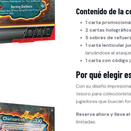
Contenido de la c
1 carta promocional
2 cartas holográfic
5 sobres de refuer
1 carta lenticular 
lanzándose al ataqu
1 carta con código
Por qué elegir e
Con su diseño impresionan
tesoro para coleccionist
jugadores que buscan fort
Reserva ahora y lleva el
limitadas.