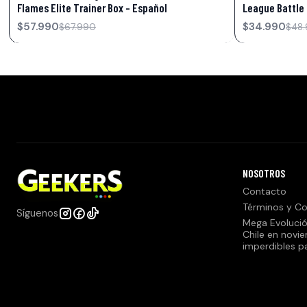
Flames Elite Trainer Box – Español
League Battle 
$57.990
$34.990
$67.990
$48
NOSOTROS
Contacto
Términos y Co
Síguenos
Mega Evolució
Chile en novi
imperdibles p