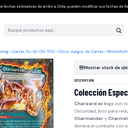
on TCG
Surging Sparks
[Pokémon TCG: Charizard Ex Special Colle
 fechas estimativas de arribo a Chile, pueden modificar sus fechas de lle
|
[Pokémon TCG: Ch
Agregar a la lista 
ering
Cartas Yu-Gi-Oh! TCG
Otros Juegos de Cartas
Monchhich
Mostrar stock de ub
DESCRIPCIÓN
Colección Espec
Charizard ex
llega con 
Oscuridad, listo para redu
Charmander
y
Charmel
domina el combate con a