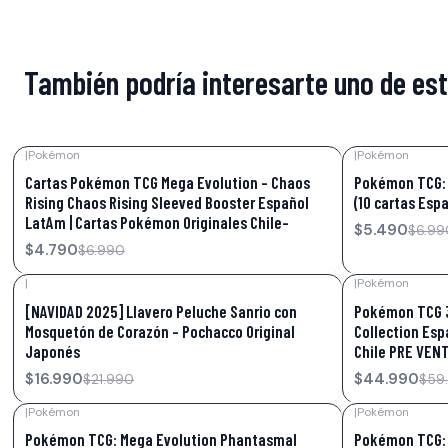
También podría interesarte uno de es
|
Pokémon
|
Pokémon
-31%
OFF
-21%
OFF
Cartas Pokémon TCG Mega Evolution – Chaos
Pokémon TCG: 
Rising Chaos Rising Sleeved Booster Español
(10 cartas Espa
LatAm | Cartas Pokémon Originales Chile-
$5.490
$6.99
$4.790
$6.990
|
|
Pokémon
-23%
OFF
-25%
OFF
[NAVIDAD 2025] Llavero Peluche Sanrio con
Pokémon TCG 3
Mosquetón de Corazón – Pochacco Original
Collection Esp
Japonés
Chile PRE VEN
$16.990
$44.990
$21.990
$59
|
Pokémon
|
Pokémon
-15%
OFF
-29%
OFF
Pokémon TCG: Mega Evolution Phantasmal
Pokémon TCG: 