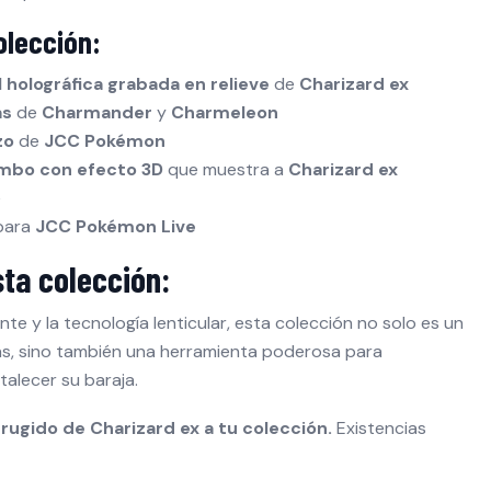
olección:
 holográfica grabada en relieve
de
Charizard ex
as
de
Charmander
y
Charmeleon
zo
de
JCC Pokémon
jumbo con efecto 3D
que muestra a
Charizard ex
e
para
JCC Pokémon Live
sta colección:
te y la tecnología lenticular, esta colección no solo es un
as, sino también una herramienta poderosa para
alecer su baraja.
 rugido de Charizard ex a tu colección.
Existencias