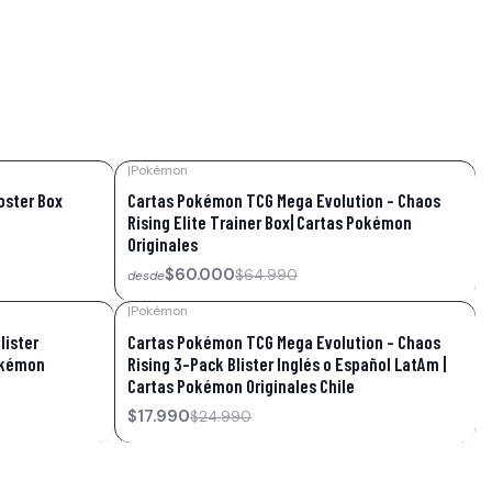
|
Pokémon
-8%
OFF
oster Box
Cartas Pokémon TCG Mega Evolution – Chaos
Rising Elite Trainer Box| Cartas Pokémon
Originales
$60.000
$64.990
desde
|
Pokémon
-28%
OFF
ister
Cartas Pokémon TCG Mega Evolution – Chaos
okémon
Rising 3-Pack Blister Inglés o Español LatAm |
Cartas Pokémon Originales Chile
$17.990
$24.990