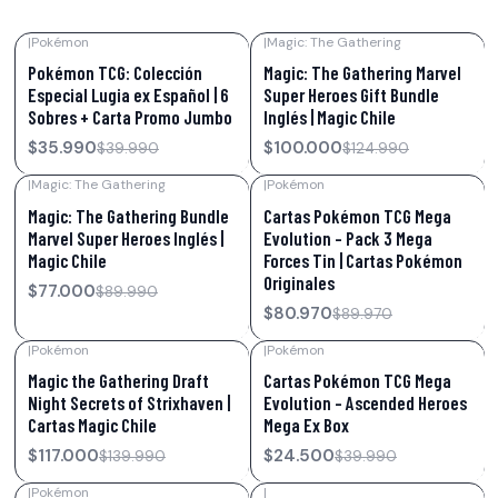
|
Pokémon
|
Magic: The Gathering
-10%
OFF
-20%
OFF
Pokémon TCG: Colección
Magic: The Gathering Marvel
Especial Lugia ex Español | 6
Super Heroes Gift Bundle
Sobres + Carta Promo Jumbo
Inglés | Magic Chile
$35.990
$100.000
$39.990
$124.990
|
Magic: The Gathering
|
Pokémon
-14%
OFF
-10%
OFF
Magic: The Gathering Bundle
Cartas Pokémon TCG Mega
Marvel Super Heroes Inglés |
Evolution – Pack 3 Mega
Magic Chile
Forces Tin | Cartas Pokémon
Originales
$77.000
$89.990
$80.970
$89.970
|
Pokémon
|
Pokémon
-16%
OFF
-39%
OFF
Magic the Gathering Draft
Cartas Pokémon TCG Mega
Night Secrets of Strixhaven |
Evolution – Ascended Heroes
Cartas Magic Chile
Mega Ex Box
$117.000
$24.500
$139.990
$39.990
|
Pokémon
|