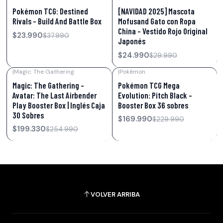
-37%
OFF
-17%
OFF
Pokémon TCG: Destined
[NAVIDAD 2025] Mascota
Rivals – Build And Battle Box
Mofusand Gato con Ropa
China – Vestido Rojo Original
$23.990
$37.990
Japonés
$24.990
$29.990
|
Magic: The Gathering
|
Pokémon
-22%
OFF
-26%
OFF
Magic: The Gathering –
Pokémon TCG Mega
Avatar: The Last Airbender
Evolution: Pitch Black –
Play Booster Box | Inglés Caja
Booster Box 36 sobres
30 Sobres
$169.990
$229.990
$199.330
$254.990
VOLVER ARRIBA