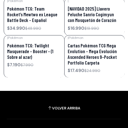
|
Pokémon
|
-29%
OFF
-15%
OFF
Pokémon TCG: Team
[NAVIDAD 2025] Llavero
Rocket’s Mewtwo ex League
Peluche Sanrio Cogimyun
Battle Deck – Español
con Mosquetón de Corazón
$34.990
$16.990
$48.990
$19.990
|
Pokémon
|
Pokémon
-10%
OFF
-30%
OFF
Pokémon TCG: Twilight
Cartas Pokémon TCG Mega
Masquerade – Booster - (1
Evolution – Mega Evolución
Sobre al azar)
Ascended Heroes 9-Pocket
Portfolio Carpeta
$7.190
$7.990
$17.490
$24.990
VOLVER ARRIBA