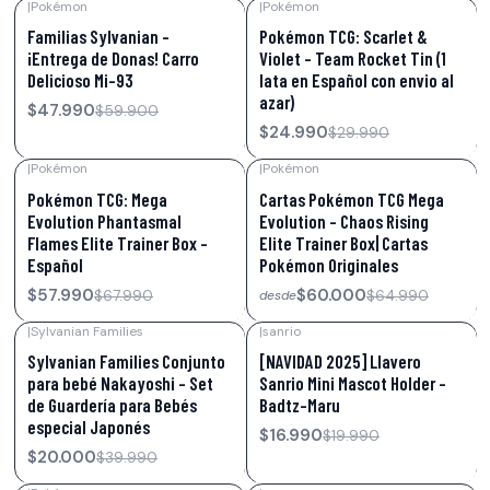
|
Pokémon
|
Pokémon
-20%
OFF
-17%
OFF
Familias Sylvanian -
Pokémon TCG: Scarlet &
¡Entrega de Donas! Carro
Violet – Team Rocket Tin (1
Delicioso Mi-93
lata en Español con envio al
azar)
$47.990
$59.900
$24.990
$29.990
|
Pokémon
|
Pokémon
-15%
OFF
-8%
OFF
Pokémon TCG: Mega
Cartas Pokémon TCG Mega
Evolution Phantasmal
Evolution – Chaos Rising
Flames Elite Trainer Box –
Elite Trainer Box| Cartas
Español
Pokémon Originales
$57.990
$60.000
$67.990
$64.990
desde
|
Sylvanian Families
|
sanrio
-50%
OFF
-15%
OFF
Sylvanian Families Conjunto
[NAVIDAD 2025] Llavero
para bebé Nakayoshi - Set
Sanrio Mini Mascot Holder –
de Guardería para Bebés
Badtz-Maru
especial Japonés
$16.990
$19.990
$20.000
$39.990