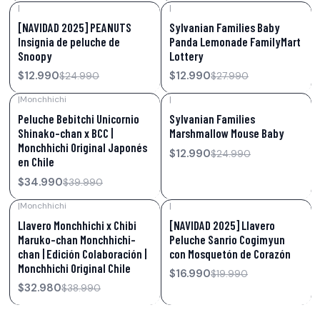
|
|
-48%
OFF
-54%
OFF
[NAVIDAD 2025] PEANUTS
Sylvanian Families Baby
Insignia de peluche de
Panda Lemonade FamilyMart
Snoopy
Lottery
$12.990
$12.990
$24.990
$27.990
|
Monchhichi
|
-13%
OFF
-48%
OFF
Peluche Bebitchi Unicornio
Sylvanian Families
Shinako-chan x BCC |
Marshmallow Mouse Baby
Monchhichi Original Japonés
$12.990
$24.990
en Chile
$34.990
$39.990
|
Monchhichi
|
-15%
OFF
-15%
OFF
Llavero Monchhichi x Chibi
[NAVIDAD 2025] Llavero
Maruko-chan Monchhichi-
Peluche Sanrio Cogimyun
chan | Edición Colaboración |
con Mosquetón de Corazón
Monchhichi Original Chile
$16.990
$19.990
$32.980
$38.990