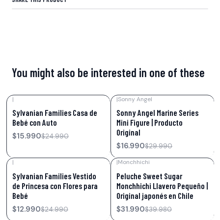
You might also be interested in one of these
|
|
Sonny Angel
-36%
OFF
-43%
OFF
Sylvanian Families Casa de
Sonny Angel Marine Series
Bebé con Auto
Mini Figure | Producto
Original
$15.990
$24.990
$16.990
$29.990
|
|
Monchhichi
-48%
OFF
-20%
OFF
Sylvanian Families Vestido
Peluche Sweet Sugar
de Princesa con Flores para
Monchhichi Llavero Pequeño |
Bebé
Original japonés en Chile
$12.990
$31.990
$24.990
$39.980