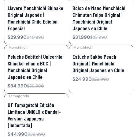
-27%
OFF
-6%
OFF
Llavero Monchhichi Shinako
Bolso de Mano Monchhichi
Original Japonés |
Chimutan Felpa Original |
Monchhichi Chile Edición
Monchhichi Original
Especial
Japones en Chile
$29.990
$31.990
$40.990
$33.990
|
Monchhichi
|
Monchhichi
-13%
OFF
-17%
OFF
Peluche Bebitchi Unicornio
Estuche Sukba Peach
Shinako-chan x BCC |
Original | Monchhichi
Monchhichi Original
Original Japones en Chile
Japonés en Chile
$24.990
$29.990
$34.990
$39.990
|
Tamagotchi
-25%
OFF
UT Tamagotchi Edición
Limitada UNIQLO x Bandai-
Versión Japonesa
[Importada]
$44.990
$59.990