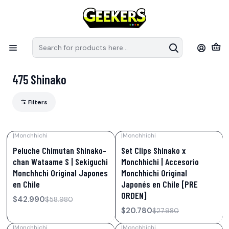
Recuerda que las preventas tiene fechas estimativas de arribo a
S
Chile, pueden modificar sus fechas de llegada por parte de los
e
distribuidores.
en
Home
Figuras de Acción
Monchhichi
475 Shinako
475 Shinako
Filters
|
Monchhichi
|
Monchhichi
-27%
OFF
-26%
OFF
Peluche Chimutan Shinako-
Set Clips Shinako x
Not available
chan Wataame S | Sekiguchi
Monchhichi | Accesorio
Monchhchi Original Japones
Monchhichi Original
en Chile
Japonés en Chile [PRE
ORDEN]
$42.990
$58.980
$20.780
$27.980
|
Monchhichi
|
Monchhichi