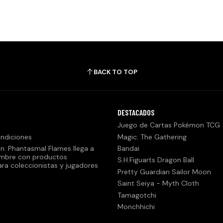
BACK TO TOP
DESTACADOS
Juego de Cartas Pokémon TCG
ndiciones
Magic: The Gathering
n: Phantasmal Flames llega a
Bandai
embre con productos
S.H.Figuarts Dragon Ball
ara coleccionistas y jugadores
Pretty Guardian Sailor Moon
Saint Seiya - Myth Cloth
Tamagotchi
Monchhichi