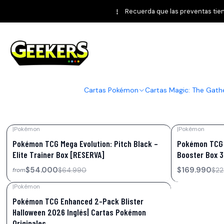
Recuerda que las preventas tiene
Pitch Black
La colección Pokémon TCG Mega Evolution: Pitch Black lle
espectaculares. Descubre nuevos Pokémon ex Megaevoluci
Cartas Pokémon
Cartas Magic: The Gath
para jugadores y coleccionistas. Encuentra Pokémon TCG 
|
Pokémon
|
Pokémon
-17%
OFF
-26%
OFF
Pokémon TCG Mega Evolution: Pitch Black –
Pokémon TCG M
Not available
Elite Trainer Box [RESERVA]
Booster Box 3
$54.000
$169.990
$64.990
$22
from
|
Pokémon
-19%
OFF
Pokémon TCG Enhanced 2-Pack Blister
Halloween 2026 Inglés| Cartas Pokémon
Originales