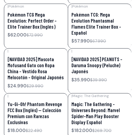
|
Pokémon
|
Pokémon
-15%
OFF
-15%
OFF
Pokémon TCG Mega
Pokémon TCG: Mega
Evolution: Perfect Order –
Evolution Phantasmal
Elite Trainer Box (Inglés )
Flames Elite Trainer Box –
Español
$62.000
$72.990
$57.990
$67.990
|
|
-17%
OFF
-10%
OFF
[NAVIDAD 2025] Mascota
[NAVIDAD 2025] PEANUTS –
Mofusand Gato con Ropa
Daruma Snoopy (Peluche)
China – Vestido Rosa
Japonés
Melocotón – Original Japonés
$35.990
$39.990
$24.990
$29.990
|
|
Magic: The Gathering
-20%
OFF
-33%
OFF
Yu-Gi-Oh! Phantom Revenge
Magic: The Gathering –
FCC Box (Inglés) — Colección
Universes Beyond: Marvel
Premium con Rarezas
Spider-Man Play Booster
Exclusivas
Display Español
$18.000
$182.000
$22.490
$269.700