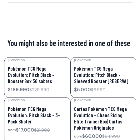
You might also be interested in one of these
|
Pokémon
|
Pokémon
-26%
OFF
-28%
OFF
Pokémon TCG Mega
Pokémon TCG Mega
Evolution: Pitch Black –
Evolution: Pitch Black –
Booster Box 36 sobres
Sleeved Booster [RESERVA]
$169.990
$5.000
$229.990
$6.990
|
Pokémon
|
Pokémon
-23%
OFF
-8%
OFF
Pokémon TCG Mega
Cartas Pokémon TCG Mega
Evolution: Pitch Black – 3-
Evolution – Chaos Rising
Pack Blister
Elite Trainer Box| Cartas
Pokémon Originales
$17.000
$21.990
from
$60.000
$64.990
from