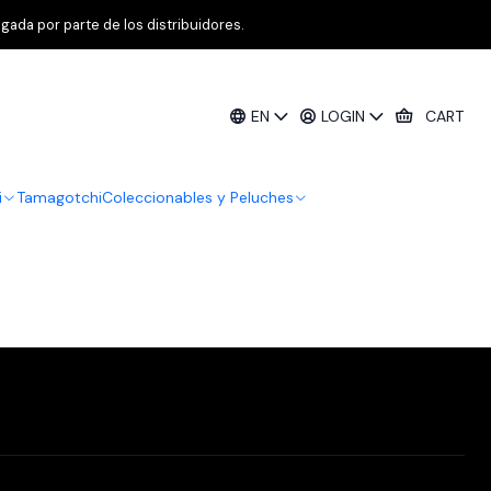
gada por parte de los distribuidores.
Filters
EN
LOGIN
CART
i
Tamagotchi
Coleccionables y Peluches