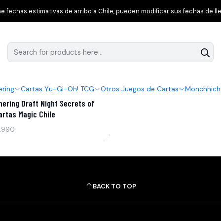
Home
Magic: The Gathering
Secrets of Strixhaven
 fechas estimativas de arribo a Chile, pueden modificar sus fechas de lle
ering
Cartas Yu-Gi-Oh! TCG
Otros Juegos de Cartas
Monchhich
hering Draft Night Secrets of
artas Magic Chile
.990
BACK TO TOP