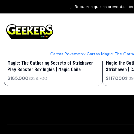
Recuerda que las preventas tiene
Secrets of Strixhaven
Cartas Pokémon
Cartas Magic: The Gath
|
Pokémon
|
Pokémon
-23%
OFF
-16%
OFF
Magic: The Gathering Secrets of Strixhaven
Magic the Gat
Play Booster Box Inglés | Magic Chile
Strixhaven | C
$185.000
$117.000
$239.700
$139