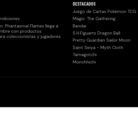
DESTACADOS
Juego de Cartas Pokémon TCG
ndiciones
Magic: The Gathering
n: Phantasmal Flames llega a
Bandai
embre con productos
S.H.Figuarts Dragon Ball
ara coleccionistas y jugadores
Pretty Guardian Sailor Moon
Saint Seiya - Myth Cloth
Tamagotchi
Monchhichi