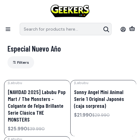
Recuerda que las preventas tiene fechas estimativas de arribo a
S
Chile, pueden modificar sus fechas de llegada por parte de los
e
distribuidores.
en
Home
Nuevo Año
Especial Nuevo Año
Especial Nuevo Año
Filters
|
Labubu
|
Labubu
-35%
OFF
-27%
OFF
[NAVIDAD 2025] Labubu Pop
Sonny Angel Mini Animal
Mart / The Monsters -
Serie 1 Original Japonés
Colgante de Felpa Brillante
(caja sorpresa)
Serie Clásica THE
$21.990
$29.990
MONSTERS
$25.990
$39.990
|
Labubu