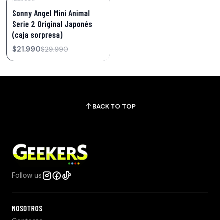
-27%
OFF
Sonny Angel Mini Animal
Not available
Serie 2 Original Japonés
(caja sorpresa)
$21.990
$29.990
BACK TO TOP
Follow us
NOSOTROS