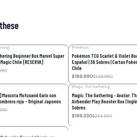
 these
ering
|
Pokémon
-24%
OFF
hering Beginner Box Marvel Super
Pokémon TCG Scarlet & Violet Bo
| Magic Chile [RESERVA]
Español | 36 Sobres | Cartas Pok
Chile
990
$189.990
$249.990
|
Magic: The Gathering
-22%
OFF
] Mascota Mofusand Gato con
Magic: The Gathering – Avatar: Th
ombrero rojo – Original Japonés
Airbender Play Booster Box | Ingl
Sobres
.990
$199.330
$254.990