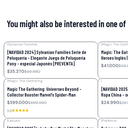
You might also be interested in one of
|
Sylvanian Families
|
Magic: The Gath
-29%
OFF
-32%
OFF
[NAVIDAD 2024] Sylvanian Families Serie de
Magic: The Gat
Peluquería - Elegante Juego de Peluquería
Heroes Inglés 
Pony - especial Japonés [PREVENTA]
$41.000
$59.
$35.370
$49.980
|
Magic: The Gathering
|
-20%
OFF
-17%
OFF
Magic The Gathering: Universes Beyond –
[NAVIDAD 2025
Collector Booster Marvel’s Spider-Man
Ropa China – s
$399.000
$24.990
$499.990
$29
5.0
|
Labubu
|
Pokémon
-35%
OFF
-10%
OFF