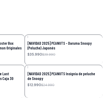
|
-10%
OFF
oster Box
[NAVIDAD 2025] PEANUTS – Daruma Snoopy
émon Originales
(Peluche) Japonés
$35.990
$39.990
|
-48%
OFF
e Last
[NAVIDAD 2025] PEANUTS Insignia de peluche
és Caja 30
de Snoopy
$12.990
$24.990