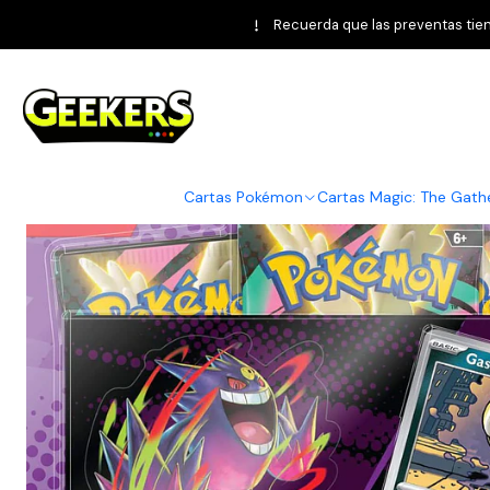
Home
Pokémon TCG
Ascended H
Recuerda que las preventas tiene
Cartas Pokémon
Cartas Magic: The Gath