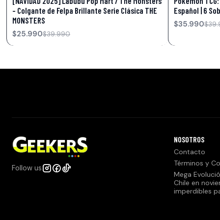
[NAVIDAD 2025] Labubu Pop Mart / The Monsters
Pokémon TCG: 
- Colgante de Felpa Brillante Serie Clásica THE
Español | 6 So
MONSTERS
$35.990
$39.
$25.990
$39.990
NOSOTROS
Contacto
Términos y Co
Follow us
Mega Evolució
Chile en novi
imperdibles p