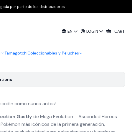
ch Sticker Collection Gastly Inglés
gada por parte de los distribuidores.
TCG Mega Evolution – Ascended
EN
LOGIN
CART
cker Collection Gastly Inglés
i
Tamagotchi
Coleccionables y Peluches
ations
ección como nunca antes!
lection Gastly
de Mega Evolution – Ascended Heroes
 Pokémon más icónicos de la primera generación,
ido exclusivo ideal para coleccionistas y jugadores.