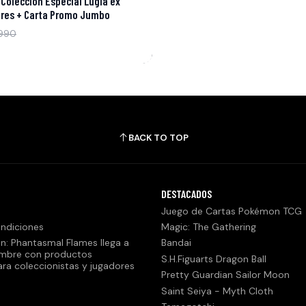
Colección Especial Lugia ex
bres + Carta Promo Jumbo
990
BACK TO TOP
DESTACADOS
Juego de Cartas Pokémon TCG
ndiciones
Magic: The Gathering
n: Phantasmal Flames llega a
Bandai
embre con productos
S.H.Figuarts Dragon Ball
ara coleccionistas y jugadores
Pretty Guardian Sailor Moon
Saint Seiya - Myth Cloth