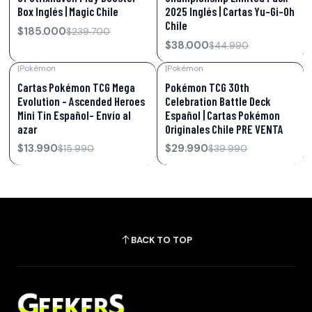
Box Inglés | Magic Chile
2025 Inglés | Cartas Yu-Gi-Oh
Chile
$185.000
$239.700
$38.000
$44.990
|
Pokémon
|
Pokémon
-13%
OFF
-25%
OFF
Cartas Pokémon TCG Mega
Pokémon TCG 30th
Evolution – Ascended Heroes
Celebration Battle Deck
Mini Tin Español- Envío al
Español | Cartas Pokémon
azar
Originales Chile PRE VENTA
$13.990
$29.990
$15.990
$39.990
BACK TO TOP