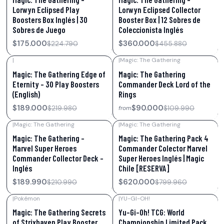
Lorwyn Eclipsed Play
Lorwyn Eclipsed Collector
Boosters Box Inglés | 30
Booster Box | 12 Sobres de
Sobres de Juego
Coleccionista Inglés
$175.000
$360.000
$224.790
$455.880
|
|
Magic: The Gathering
-14%
OFF
-18%
OFF
Magic: The Gathering Edge of
Magic: The Gathering
Eternity – 30 Play Boosters
Commander Deck Lord of the
(English)
Rings
$189.000
$90.000
$219.980
$109.990
from
|
Magic: The Gathering
|
Magic: The Gathering
-10%
OFF
-22%
OFF
Magic: The Gathering –
Magic: The Gathering Pack 4
Marvel Super Heroes
Commander Colector Marvel
Commander Collector Deck –
Super Heroes Inglés | Magic
Inglés
Chile [RESERVA]
$189.990
$620.000
$210.990
$799.960
|
Pokémon
|
YU-GI-OH!
-23%
OFF
-16%
OFF
Magic: The Gathering Secrets
Yu-Gi-Oh! TCG: World
of Strixhaven Play Booster
Championship Limited Pack