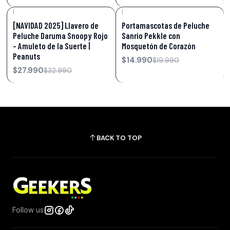
|
|
-15%
OFF
-25%
OFF
[NAVIDAD 2025] Llavero de
Portamascotas de Peluche
Peluche Daruma Snoopy Rojo
Sanrio Pekkle con
– Amuleto de la Suerte |
Mosquetón de Corazón
Peanuts
$14.990
$19.990
$27.990
$32.990
BACK TO TOP
Follow us