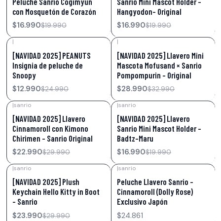
Peluche Sanrio Cogimyun
Sanrio Mini Mascot Holder –
con Mosquetón de Corazón
Hangyodon- Original
$16.990
$16.990
$19.990
$19.990
|
|
-48%
OFF
-12%
OFF
[NAVIDAD 2025] PEANUTS
[NAVIDAD 2025] Llavero Mini
Insignia de peluche de
Mascota Mofusand × Sanrio
Snoopy
Pompompurin – Original
$12.990
$28.990
$24.990
$32.990
|
sanrio
|
sanrio
-23%
OFF
-15%
OFF
[NAVIDAD 2025] Llavero
[NAVIDAD 2025] Llavero
Cinnamoroll con Kimono
Sanrio Mini Mascot Holder –
Chirimen – Sanrio Original
Badtz-Maru
$22.990
$16.990
$29.990
$19.990
|
sanrio
|
sanrio
-20%
OFF
[NAVIDAD 2025] Plush
Peluche Llavero Sanrio –
Keychain Hello Kitty in Boot
Cinnamoroll (Dolly Rose)
– Sanrio
Exclusivo Japón
$23.990
$24.861
$29.990