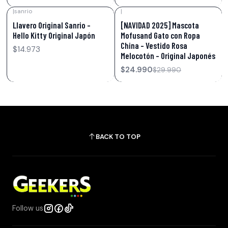
|
sanrio
|
-17%
OFF
Llavero Original Sanrio –
[NAVIDAD 2025] Mascota
Hello Kitty Original Japón
Mofusand Gato con Ropa
China – Vestido Rosa
$14.973
Melocotón – Original Japonés
$24.990
$29.990
BACK TO TOP
Follow us