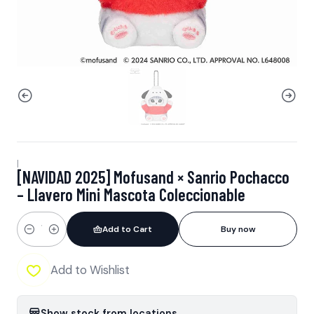
|
[NAVIDAD 2025] Mofusand × Sanrio Pochacco
– Llavero Mini Mascota Coleccionable
Add to Cart
Buy now
Quantity
Add to Wishlist
Show stock from locations