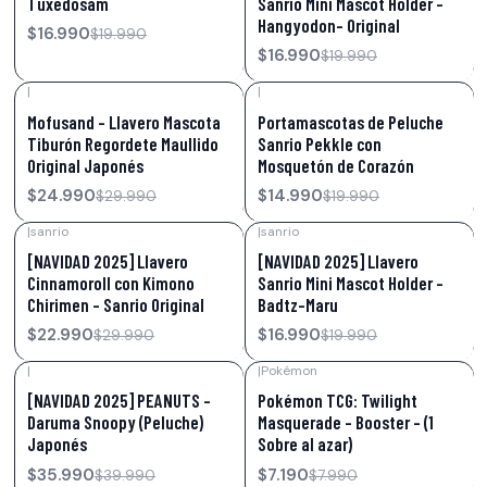
Tuxedosam
Sanrio Mini Mascot Holder –
Hangyodon- Original
$16.990
$19.990
$16.990
$19.990
|
|
-17%
OFF
-25%
OFF
Mofusand – Llavero Mascota
Portamascotas de Peluche
Tiburón Regordete Maullido
Sanrio Pekkle con
Original Japonés
Mosquetón de Corazón
$24.990
$14.990
$29.990
$19.990
|
sanrio
|
sanrio
-23%
OFF
-15%
OFF
[NAVIDAD 2025] Llavero
[NAVIDAD 2025] Llavero
Cinnamoroll con Kimono
Sanrio Mini Mascot Holder –
Chirimen – Sanrio Original
Badtz-Maru
$22.990
$16.990
$29.990
$19.990
|
|
Pokémon
-10%
OFF
-10%
OFF
[NAVIDAD 2025] PEANUTS –
Pokémon TCG: Twilight
Daruma Snoopy (Peluche)
Masquerade – Booster - (1
Japonés
Sobre al azar)
$35.990
$7.190
$39.990
$7.990