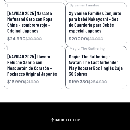
|
|
Sylvanian Families
-17%
OFF
-50%
OFF
[NAVIDAD 2025] Mascota
Sylvanian Families Conjunto
Mofusand Gato con Ropa
para bebé Nakayoshi - Set
China – sombrero rojo –
de Guardería para Bebés
Original Japonés
especial Japonés
$24.990
$20.000
$29.990
$39.990
|
|
Magic: The Gathering
-23%
OFF
-22%
OFF
[NAVIDAD 2025] Llavero
Magic: The Gathering –
Peluche Sanrio con
Avatar: The Last Airbender
Mosquetón de Corazón –
Play Booster Box | Inglés Caja
Pochacco Original Japonés
30 Sobres
$16.990
$199.330
$21.990
$254.990
BACK TO TOP