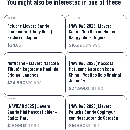
You might also be interested in one of these
|
sanrio
|
sanrio
-15%
OFF
Peluche Llavero Sanrio –
[NAVIDAD 2025] Llavero
Cinnamoroll (Dolly Rose)
Sanrio Mini Mascot Holder –
Exclusivo Japón
Hangyodon- Original
$24.861
$16.990
$19.990
|
|
-17%
OFF
-17%
OFF
Mofusand – Llavero Mascota
[NAVIDAD 2025] Mascota
Tiburón Regordete Maullido
Mofusand Gato con Ropa
Original Japonés
China – Vestido Rojo Original
Japonés
$24.990
$29.990
$24.990
$29.990
|
sanrio
|
-15%
OFF
-15%
OFF
[NAVIDAD 2025] Llavero
[NAVIDAD 2025] Llavero
Sanrio Mini Mascot Holder –
Peluche Sanrio Cogimyun
Badtz-Maru
con Mosquetón de Corazón
$16.990
$16.990
$19.990
$19.990