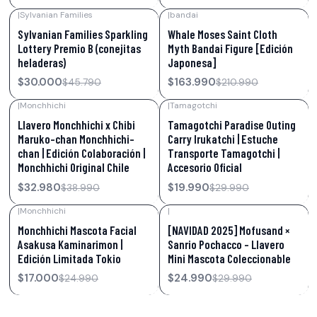
|
Sylvanian Families
|
bandai
-34%
OFF
-22%
OFF
Sylvanian Families Sparkling
Whale Moses Saint Cloth
Lottery Premio B (conejitas
Myth Bandai Figure [Edición
heladeras)
Japonesa]
$30.000
$163.990
$45.790
$210.990
|
Monchhichi
|
Tamagotchi
-15%
OFF
-33%
OFF
Llavero Monchhichi x Chibi
Tamagotchi Paradise Outing
Maruko-chan Monchhichi-
Carry Irukatchi | Estuche
chan | Edición Colaboración |
Transporte Tamagotchi |
Monchhichi Original Chile
Accesorio Oficial
$32.980
$19.990
$38.990
$29.990
|
Monchhichi
|
-32%
OFF
-17%
OFF
Monchhichi Mascota Facial
[NAVIDAD 2025] Mofusand ×
Asakusa Kaminarimon |
Sanrio Pochacco – Llavero
Edición Limitada Tokio
Mini Mascota Coleccionable
$17.000
$24.990
$24.990
$29.990