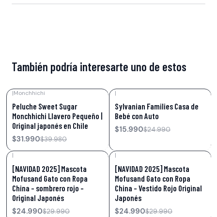
También podría interesarte uno de estos
|
Monchhichi
|
-20%
OFF
-36%
OFF
Peluche Sweet Sugar
Sylvanian Families Casa de
Monchhichi Llavero Pequeño |
Bebé con Auto
Original japonés en Chile
$15.990
$24.990
$31.990
$39.980
|
|
-17%
OFF
-17%
OFF
[NAVIDAD 2025] Mascota
[NAVIDAD 2025] Mascota
Mofusand Gato con Ropa
Mofusand Gato con Ropa
China – sombrero rojo –
China – Vestido Rojo Original
Original Japonés
Japonés
$24.990
$24.990
$29.990
$29.990