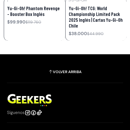
|
|
YU-GI-OH!
-17%
OFF
-16%
OFF
Yu-Gi-Oh! Phantom Revenge
Yu-Gi-Oh! TCG: World
– Booster Box Inglés
Championship Limited Pack
2025 Inglés | Cartas Yu-Gi-Oh
$99.990
$119.760
Chile
$38.000
$44.990
VOLVER ARRIBA
Síguenos