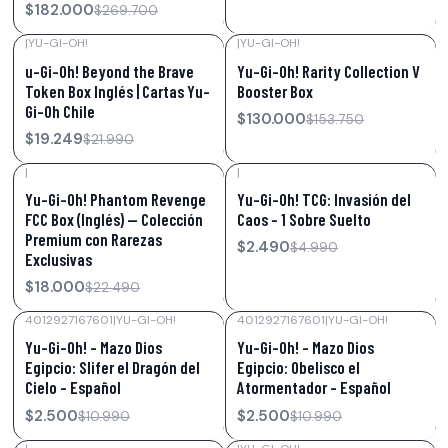
$182.000
$269.700
|
YU-GI-OH!
|
YU-GI-OH!
-12%
OFF
-15%
OFF
u-Gi-Oh! Beyond the Brave
Yu-Gi-Oh! Rarity Collection V
Token Box Inglés | Cartas Yu-
Booster Box
Gi-Oh Chile
$130.000
$153.750
$19.249
$21.990
|
|
-20%
OFF
-50%
OFF
Yu-Gi-Oh! Phantom Revenge
Yu-Gi-Oh! TCG: Invasión del
FCC Box (Inglés) — Colección
Caos – 1 Sobre Suelto
Premium con Rarezas
$2.490
$4.990
Exclusivas
$18.000
$22.490
4012927167601
|
YU-GI-OH!
4012927167601
|
YU-GI-OH!
-77%
OFF
-77%
OFF
Yu-Gi-Oh! – Mazo Dios
Yu-Gi-Oh! – Mazo Dios
Egipcio: Slifer el Dragón del
Egipcio: Obelisco el
Cielo – Español
Atormentador – Español
$2.500
$2.500
$10.990
$10.990