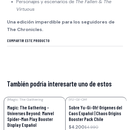
Personajes y escenarios de
The Fallen & The
Virtuous
Una edición imperdible para los seguidores de
The Chronicles.
COMPARTIR ESTE PRODUCTO
También podría interesarte uno de estos
|
Magic: The Gathering
|
YU-GI-OH!
-33%
OFF
-16%
OFF
Magic: The Gathering –
Sobre Yu-Gi-Oh! Orígenes del
Universes Beyond: Marvel
Caos Español | Chaos Origins
Spider-Man Play Booster
Booster Pack Chile
Display Español
$4.200
$4.990