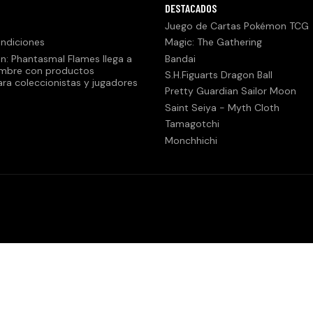
DESTACADOS
Juego de Cartas Pokémon TCG
ndiciones
Magic: The Gathering
n: Phantasmal Flames llega a
Bandai
embre con productos
S.H.Figuarts Dragon Ball
ara coleccionistas y jugadores
Pretty Guardian Sailor Moon
Saint Seiya - Myth Cloth
Tamagotchi
Monchhichi