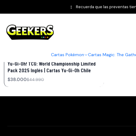
Recuerda que las preventas tiene
World Championship Limited 2025
Cartas Pokémon
Cartas Magic: The Gath
|
YU-GI-OH!
-16%
OFF
Yu-Gi-Oh! TCG: World Championship Limited
Pack 2025 Inglés | Cartas Yu-Gi-Oh Chile
$38.000
$44.990