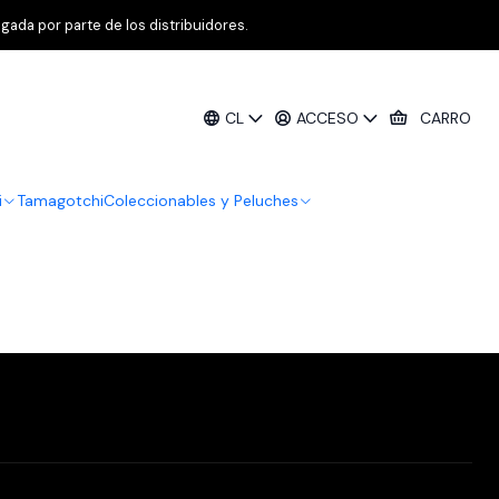
gada por parte de los distribuidores.
Filtros
CL
ACCESO
CARRO
i
Tamagotchi
Coleccionables y Peluches