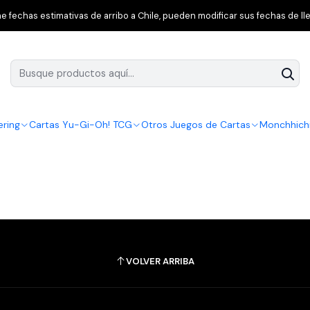
Inicio
Yu-Gi-Oh! TCG
World Championship Limited 2025
 fechas estimativas de arribo a Chile, pueden modificar sus fechas de lle
ering
Cartas Yu-Gi-Oh! TCG
Otros Juegos de Cartas
Monchhich
VOLVER ARRIBA