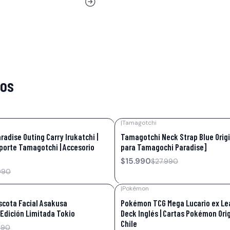
tos
|
Tamagotchi
-43%
OFF
adise Outing Carry Irukatchi |
Tamagotchi Neck Strap Blue Orig
porte Tamagotchi | Accesorio
para Tamagochi Paradise]
$15.990
$27.990
990
|
Pokémon
-18%
OFF
scota Facial Asakusa
Pokémon TCG Mega Lucario ex Le
Edición Limitada Tokio
Deck Inglés | Cartas Pokémon Ori
Chile
990