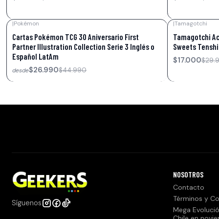
|
Pokémon
|
Tamagotchi
-40%
OFF
-43%
OFF
Cartas Pokémon TCG 30 Aniversario First
Tamagotchi Acr
Partner Illustration Collection Serie 3 Inglés o
Sweets Tenshitc
Español LatAm
$17.000
$29.
$26.990
$44.990
desde
NOSOTROS
Contacto
Términos y Co
Síguenos
Mega Evolució
Chile en novi