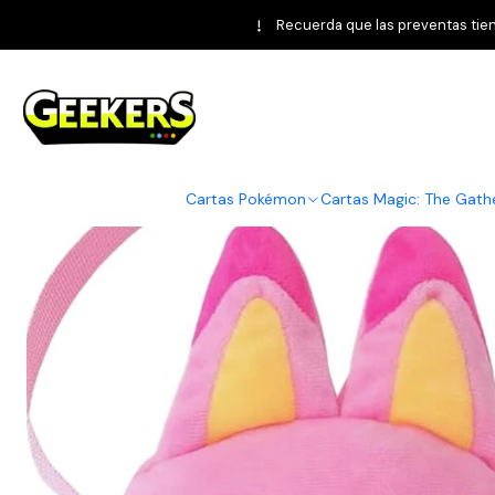
Inicio
Bandai
Tamagotchi
Parad
Recuerda que las preventas tiene
Cartas Pokémon
Cartas Magic: The Gath