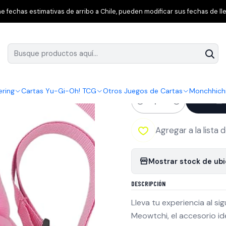
ise
Tamagotchi Paradise Outing Carry Meowtchi | Estuche Transpo
 fechas estimativas de arribo a Chile, pueden modificar sus fechas de lle
|
Tamagotchi Para
Transporte Tamag
ering
Cartas Yu-Gi-Oh! TCG
Otros Juegos de Cartas
Monchhich
Cantidad
Agregar a la lista 
Mostrar stock de ub
DESCRIPCIÓN
Lleva tu experiencia al s
Meowtchi, el accesorio id