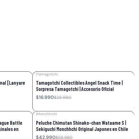
|
Tamagotchi
-43%
OFF
inal [Lanyare
Tamagotchi Collectibles Angel Snack Time |
Sorpresa Tamagotchi | Accesorio Oficial
$16.990
$29.990
|
Monchhichi
-27%
OFF
ague Battle
Peluche Chimutan Shinako-chan Wataame S |
ginales en
Sekiguchi Monchhchi Original Japones en Chile
$42.990
$58.980