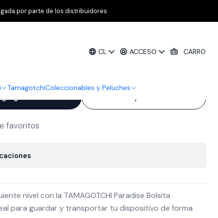
rte Tamagotchi | Accesorio Oficial
gada por parte de los distribuidores.
dise Outing Carry Meowtchi | Estuche
CL
ACCESO
CARRO
otchi | Accesorio Oficial
i
Tamagotchi
Coleccionables y Peluches
Agregar al Carro
Comprar ahora
de favoritos
icaciones
iguiente nivel con la TAMAGOTCHI Paradise Bolsita
eal para guardar y transportar tu dispositivo de forma