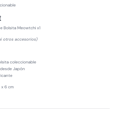
ccionable
t
 Bolsita Meowtchi x1
i otros accesorios)
lsita coleccionable
 desde Japón
ricante
8 x 6 cm