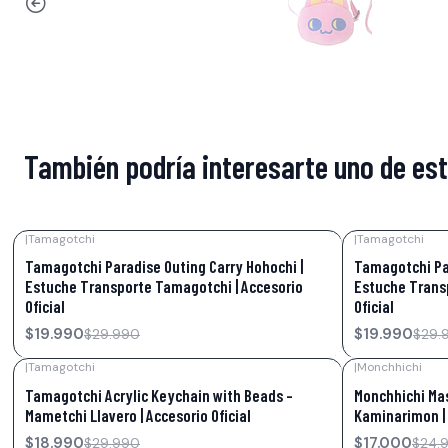
También podría interesarte uno de es
|
Tamagotchi
|
Tamagotchi
-33%
OFF
-33%
OFF
Tamagotchi Paradise Outing Carry Hohochi |
Tamagotchi Par
Estuche Transporte Tamagotchi | Accesorio
Estuche Trans
Oficial
Oficial
$19.990
$19.990
$29.990
$29.
|
Tamagotchi
|
Monchhichi
-37%
OFF
-32%
OFF
Tamagotchi Acrylic Keychain with Beads –
Monchhichi Ma
Mametchi Llavero | Accesorio Oficial
Kaminarimon | 
$18.990
$17.000
$29.990
$24.