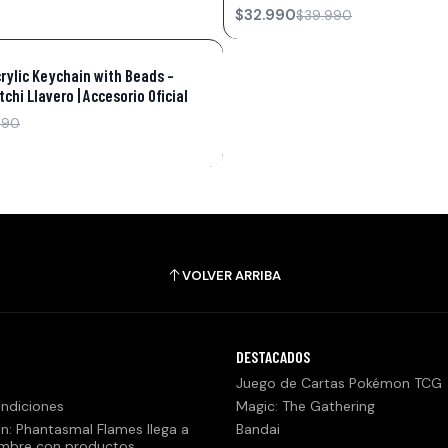
$32.990
$39.990
ylic Keychain with Beads –
hi Llavero | Accesorio Oficial
990
VOLVER ARRIBA
DESTACADOS
Juego de Cartas Pokémon TCG
ndiciones
Magic: The Gathering
n: Phantasmal Flames llega a
Bandai
embre con productos