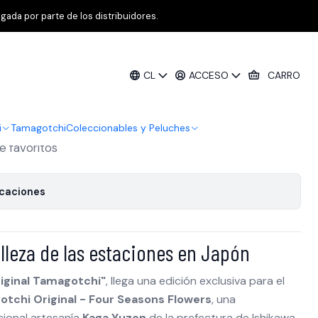
apón - Kaga Yuzen)
gada por parte de los distribuidores.
nal - Four Seasons Flowers (Edición
CL
ACCESO
CARRO
zen)
i
Tamagotchi
Coleccionables y Peluches
de favoritos
icaciones
elleza de las estaciones en Japón
iginal Tamagotchi"
, llega una edición exclusiva para el
tchi Original - Four Seasons Flowers
, una
cional artesanía
Kaga Yuzen
de la prefectura de Ishikawa.