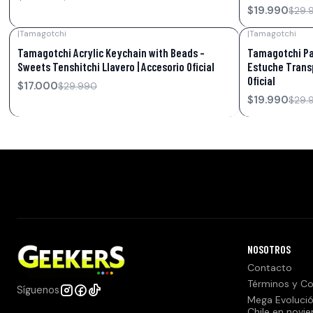
$19.990
$29.
|
Tamagotchi
|
Tamagotchi
-43%
OFF
-33%
OFF
Tamagotchi Acrylic Keychain with Beads –
Tamagotchi Par
Sweets Tenshitchi Llavero | Accesorio Oficial
Estuche Trans
Oficial
$17.000
$29.990
$19.990
$29.
NOSOTROS
Contacto
Términos y Co
Síguenos
Mega Evolució
Chile en novi