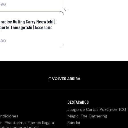
990
adise Outing Carry Meowtchi |
porte Tamagotchi | Accesorio
990
VOLVER ARRIBA
DESTACADOS
Juego de Cartas Pokémon TCG
ndiciones
Magic: The Gathering
n: Phantasmal Flames llega a
Bandai
embre con productos