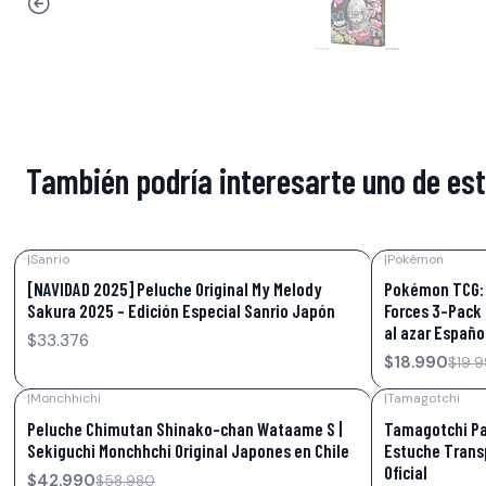
También podría interesarte uno de es
|
Sanrio
|
Pokémon
-5%
OFF
[NAVIDAD 2025] Peluche Original My Melody
Pokémon TCG: 
Sakura 2025 – Edición Especial Sanrio Japón
Forces 3-Pack 
al azar Españo
$33.376
$18.990
$19.
|
Monchhichi
|
Tamagotchi
-27%
OFF
-33%
OFF
Peluche Chimutan Shinako-chan Wataame S |
Tamagotchi Par
Sekiguchi Monchhchi Original Japones en Chile
Estuche Trans
Oficial
$42.990
$58.980