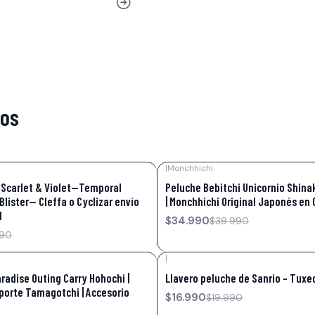
tos
|
Monchhichi
-13%
OFF
Scarlet & Violet—Temporal
Peluche Bebitchi Unicornio Shin
Blister— Cleffa o Cyclizar envío
| Monchhichi Original Japonés en 
l
$34.990
$39.990
990
|
-15%
OFF
adise Outing Carry Hohochi |
Llavero peluche de Sanrio – Tux
porte Tamagotchi | Accesorio
$16.990
$19.990