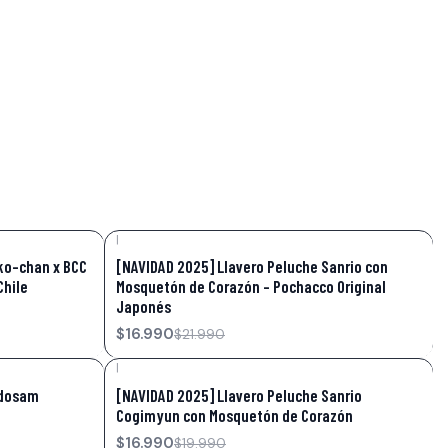
|
-23%
OFF
ako-chan x BCC
[NAVIDAD 2025] Llavero Peluche Sanrio con
Chile
Mosquetón de Corazón – Pochacco Original
Japonés
$16.990
$21.990
|
-15%
OFF
edosam
[NAVIDAD 2025] Llavero Peluche Sanrio
Cogimyun con Mosquetón de Corazón
$16.990
$19.990