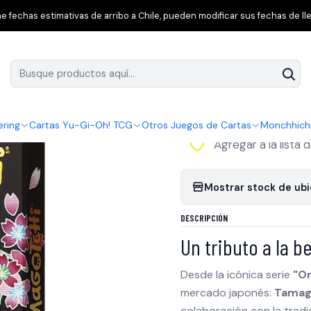
magotchi
Tamagotchi Original - Four Seasons Flowers (Edición J
 fechas estimativas de arribo a Chile, pueden modificar sus fechas de lle
|
Tamagotchi Origi
Japón - Kaga Yu
ering
Cartas Yu-Gi-Oh! TCG
Otros Juegos de Cartas
Monchhich
Agregar a la lista 
Mostrar stock de ub
DESCRIPCIÓN
Un tributo a la b
Desde la icónica serie
"Or
mercado japonés:
Tamago
colaboración con la tradi