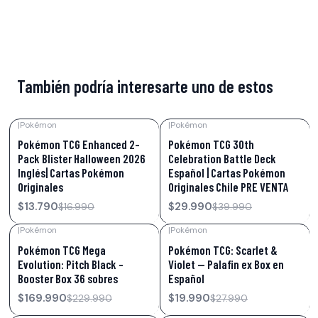
También podría interesarte uno de estos
|
Pokémon
|
Pokémon
-19%
OFF
-25%
OFF
Pokémon TCG Enhanced 2-
Pokémon TCG 30th
Pack Blister Halloween 2026
Celebration Battle Deck
Inglés| Cartas Pokémon
Español | Cartas Pokémon
Originales
Originales Chile PRE VENTA
$13.790
$29.990
$16.990
$39.990
|
Pokémon
|
Pokémon
-26%
OFF
-29%
OFF
Pokémon TCG Mega
Pokémon TCG: Scarlet &
Evolution: Pitch Black –
Violet — Palafin ex Box en
Booster Box 36 sobres
Español
$169.990
$19.990
$229.990
$27.990