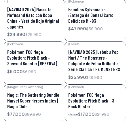
|
|
Pokémon
-17%
OFF
-20%
OFF
[NAVIDAD 2025] Mascota
Familias Sylvanian -
Mofusand Gato con Ropa
¡Entrega de Donas! Carro
China – Vestido Rojo Original
Delicioso Mi-93
Japonés
$47.990
$59.900
$24.990
$29.990
|
Pokémon
|
Labubu
-28%
OFF
-35%
OFF
Pokémon TCG Mega
[NAVIDAD 2025] Labubu Pop
Evolution: Pitch Black –
Mart / The Monsters -
Sleeved Booster [RESERVA]
Colgante de Felpa Brillante
Serie Clásica THE MONSTERS
$5.000
$6.990
$25.990
$39.990
|
Magic: The Gathering
|
Pokémon
-14%
OFF
-23%
OFF
Magic: The Gathering Bundle
Pokémon TCG Mega
Marvel Super Heroes Inglés |
Evolution: Pitch Black – 3-
Magic Chile
Pack Blister
$77.000
$17.000
$89.990
$21.990
desde