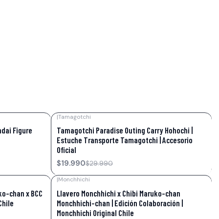
|
Tamagotchi
-33%
OFF
dai Figure
Tamagotchi Paradise Outing Carry Hohochi |
Estuche Transporte Tamagotchi | Accesorio
Oficial
$19.990
$29.990
|
Monchhichi
-15%
OFF
ako-chan x BCC
Llavero Monchhichi x Chibi Maruko-chan
Chile
Monchhichi-chan | Edición Colaboración |
Monchhichi Original Chile