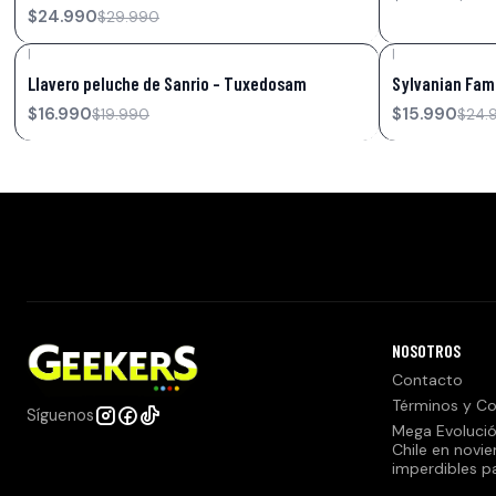
$24.990
$29.990
|
|
-15%
OFF
-36%
OFF
Llavero peluche de Sanrio – Tuxedosam
Sylvanian Fami
$16.990
$15.990
$19.990
$24.
NOSOTROS
Contacto
Términos y Co
Síguenos
Mega Evolució
Chile en novi
imperdibles p