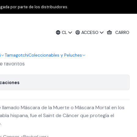
 Japonesa [ Arribo Junio]
gada por parte de los distribuidores.
 Cancer Deathmask Revival - Version
CL
ACCESO
CARRO
o Junio]
i
Tamagotchi
Coleccionables y Peluches
de favoritos
icaciones
llamado Máscara de la Muerte o Máscara Mortal en los
abla hispana, fue el Saint de Cáncer que protegía el
.
 Cancer <Revival ver>