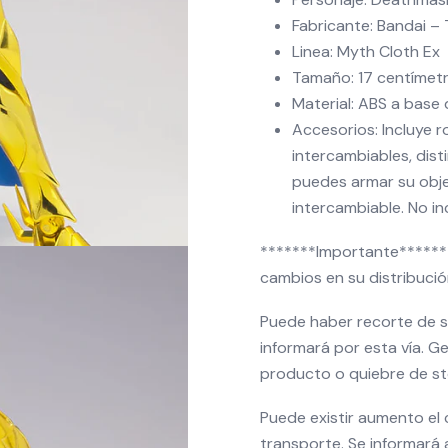
Fabricante: Bandai – 
Linea: Myth Cloth Ex
Tamaño: 17 centímet
Material: ABS a base
Accesorios: Incluye r
intercambiables, dist
puedes armar su obje
intercambiable. No in
*******Importante******* 
cambios en su distribució
Puede haber recorte de st
informará por esta vía. G
producto o quiebre de sto
Puede existir aumento el
transporte. Se informará a