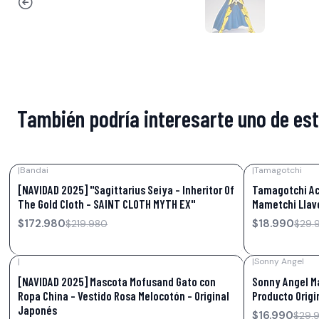
También podría interesarte uno de es
|
Bandai
|
Tamagotchi
-21%
OFF
-37%
OFF
[NAVIDAD 2025] "Sagittarius Seiya - Inheritor Of
Tamagotchi Acr
The Gold Cloth - SAINT CLOTH MYTH EX"
Mametchi Llave
$172.980
$18.990
$219.980
$29.
|
|
Sonny Angel
-17%
OFF
-43%
OFF
[NAVIDAD 2025] Mascota Mofusand Gato con
Sonny Angel Mar
Ropa China – Vestido Rosa Melocotón – Original
Producto Origi
Japonés
$16.990
$29.