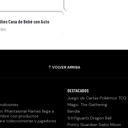
lies Casa de Bebé con Auto
990
VOLVER ARRIBA
DESTACADOS
Juego de Cartas Pokémon TCG
ndiciones
Magic: The Gathering
n: Phantasmal Flames llega a
Bandai
embre con productos
S.H.Figuarts Dragon Ball
ara coleccionistas y jugadores
Pretty Guardian Sailor Moon