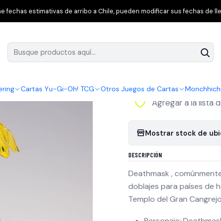
Saint Seiya
Saint Cloth Myth Cancer Deathmask Revival - Version
 fechas estimativas de arribo a Chile, pueden modificar sus fechas de lle
|
Saint Cloth Myth
Japonesa [ Arrib
ering
Cartas Yu-Gi-Oh! TCG
Otros Juegos de Cartas
Monchhich
Agregar a la lista 
Mostrar stock de ub
DESCRIPCIÓN
Deathmask , comúnmente 
doblajes para países de h
Templo del Gran Cangrejo
Personaje: Deathmask