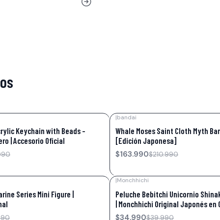
tos
|
bandai
-22%
OFF
ylic Keychain with Beads –
Whale Moses Saint Cloth Myth Ban
ro | Accesorio Oficial
[Edición Japonesa]
$163.990
990
$210.990
|
Monchhichi
-13%
OFF
ine Series Mini Figure |
Peluche Bebitchi Unicornio Shin
nal
| Monchhichi Original Japonés en 
$34.990
990
$39.990