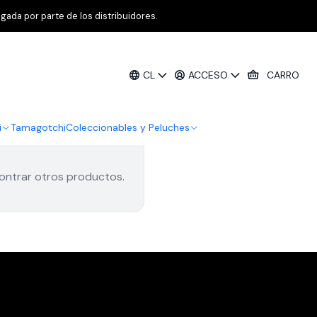
gada por parte de los distribuidores.
CL
ACCESO
CARRO
i
Tamagotchi
Coleccionables y Peluches
contrar otros productos.