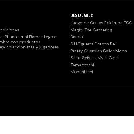
DESTACADOS
Juego de Cartas Pokémon TCG
ndiciones
Magic: The Gathering
n: Phantasmal Flames llega a
Bandai
embre con productos
S.H.Figuarts Dragon Ball
ara coleccionistas y jugadores
Pretty Guardian Sailor Moon
Saint Seiya - Myth Cloth
Tamagotchi
Monchhichi