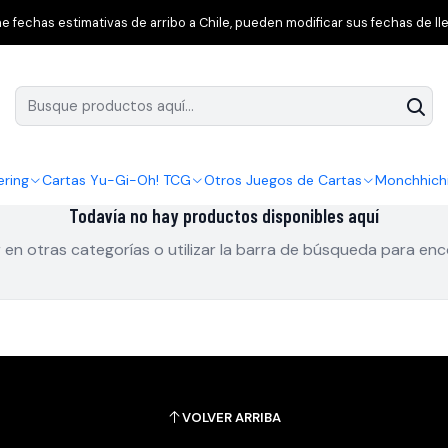
Inicio
Pokémon TCG
Cosmic Eclipse
 fechas estimativas de arribo a Chile, pueden modificar sus fechas de lle
ering
Cartas Yu-Gi-Oh! TCG
Otros Juegos de Cartas
Monchhich
Todavía no hay productos disponibles aquí
en otras categorías o utilizar la barra de búsqueda para en
VOLVER ARRIBA