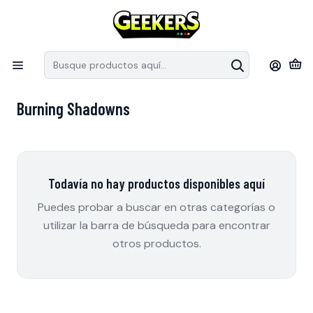
Recuerda que las preventas tiene fechas estimativas de arribo a
S
Chile, pueden modificar sus fechas de llegada por parte de los
e
distribuidores.
en
Inicio
Pokémon TCG
Burning Shadowns
Burning Shadowns
Todavía no hay productos disponibles aquí
Puedes probar a buscar en otras categorías o
utilizar la barra de búsqueda para encontrar
otros productos.