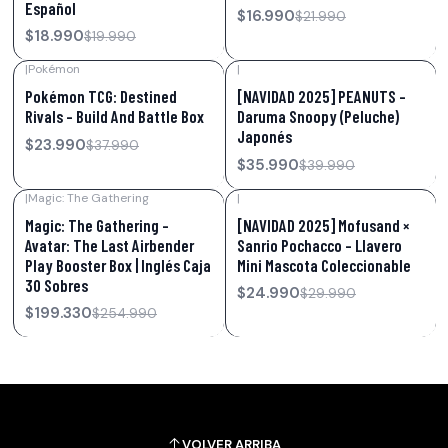
Español
$16.990
$21.990
$18.990
$19.990
|
Pokémon
|
-37%
OFF
-10%
OFF
Pokémon TCG: Destined
[NAVIDAD 2025] PEANUTS –
Rivals – Build And Battle Box
Daruma Snoopy (Peluche)
Japonés
$23.990
$37.990
$35.990
$39.990
|
Magic: The Gathering
|
-22%
OFF
-17%
OFF
Magic: The Gathering –
[NAVIDAD 2025] Mofusand ×
Avatar: The Last Airbender
Sanrio Pochacco – Llavero
Play Booster Box | Inglés Caja
Mini Mascota Coleccionable
30 Sobres
$24.990
$29.990
$199.330
$254.990
VOLVER ARRIBA