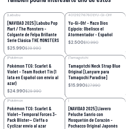
|
Labubu
4012927167601
|
YU-GI-OH!
-35%
OFF
-77%
OFF
[NAVIDAD 2025] Labubu Pop
Yu-Gi-Oh! – Mazo Dios
Mart / The Monsters -
Egipcio: Obelisco el
Colgante de Felpa Brillante
Atormentador – Español
Serie Clásica THE MONSTERS
$2.500
$10.990
$25.990
$39.990
|
Pokémon
|
Tamagotchi
-17%
OFF
-43%
OFF
Pokémon TCG: Scarlet &
Tamagotchi Neck Strap Blue
Violet – Team Rocket Tin (1
Original [Lanyare para
lata en Español con envio al
Tamagochi Paradise]
azar)
$15.990
$27.990
$24.990
$29.990
|
Pokémon
|
-5%
OFF
-23%
OFF
Pokémon TCG: Scarlet &
[NAVIDAD 2025] Llavero
Violet—Temporal Forces 3-
Peluche Sanrio con
Pack Blister— Cleffa o
Mosquetón de Corazón –
Cyclizar envío al azar
Pochacco Original Japonés