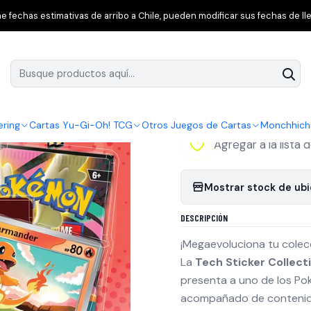
es
Cartas Pokémon TCG Mega Evolution – Ascended Heroes | Tech
 fechas estimativas de arribo a Chile, pueden modificar sus fechas de lle
|
Cartas Pokémon 
Heroes | Tech St
ering
Cartas Yu-Gi-Oh! TCG
Otros Juegos de Cartas
Monchhich
Agregar a la lista 
Mostrar stock de ub
DESCRIPCIÓN
¡Megaevoluciona tu cole
La
Tech Sticker Collec
presenta a uno de los Po
acompañado de contenido