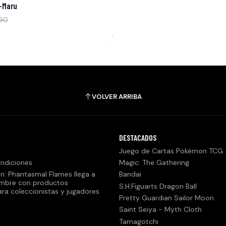
z-Maru
990
VOLVER ARRIBA
DESTACADOS
Juego de Cartas Pokémon TCG
ndiciones
Magic: The Gathering
n: Phantasmal Flames llega a
Bandai
embre con productos
S.H.Figuarts Dragon Ball
ara coleccionistas y jugadores
Pretty Guardian Sailor Moon
Saint Seiya - Myth Cloth
Tamagotchi