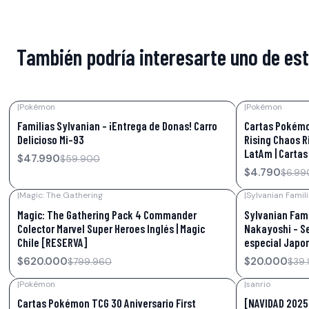
También podría interesarte uno de es
|
Pokémon
|
Pokémon
-20%
OFF
-31%
OFF
Familias Sylvanian - ¡Entrega de Donas! Carro
Cartas Pokémo
Delicioso Mi-93
Rising Chaos R
LatAm | Cartas
$47.990
$59.900
$4.790
$6.99
|
Magic: The Gathering
|
Sylvanian Famil
-22%
OFF
-50%
OFF
Magic: The Gathering Pack 4 Commander
Sylvanian Fami
Colector Marvel Super Heroes Inglés | Magic
Nakayoshi - Se
Chile [RESERVA]
especial Japo
$620.000
$20.000
$799.960
$39
|
Pokémon
|
sanrio
-40%
OFF
-15%
OFF
Cartas Pokémon TCG 30 Aniversario First
[NAVIDAD 2025]