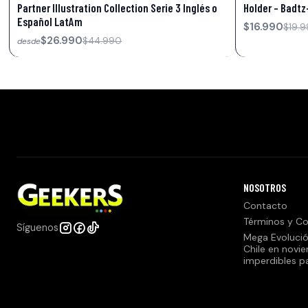
Partner Illustration Collection Serie 3 Inglés o
Holder – Badt
Español LatAm
$16.990
$19.
$26.990
$44.990
desde
NOSOTROS
Contacto
Términos y Co
Síguenos
Mega Evolució
Chile en novi
imperdibles p