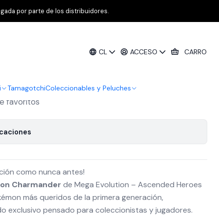
 Sticker Collection Charmander Inglés
gada por parte de los distribuidores.
TCG Mega Evolution – Ascended
CL
ACCESO
CARRO
icker Collection Charmander Inglés
i
Tamagotchi
Coleccionables y Peluches
de favoritos
icaciones
cción como nunca antes!
tion Charmander
de Mega Evolution – Ascended Heroes
kémon más queridos de la primera generación,
 exclusivo pensado para coleccionistas y jugadores.