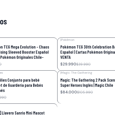
tos
|
Pokémon
-25%
OFF
n TCG Mega Evolution – Chaos
Pokémon TCG 30th Celebration B
ising Sleeved Booster Español
Español | Cartas Pokémon Origina
 Pokémon Originales Chile-
VENTA
$29.990
0
$39.990
ies
|
Magic: The Gathering
-21%
OFF
lies Conjunto para bebé
Magic: The Gathering 2 Pack Scen
t de Guardería para Bebés
Super Heroes Inglés | Magic Chile
nés
$84.000
$105.990
.990
 Llavero Sanrio Mini Mascot