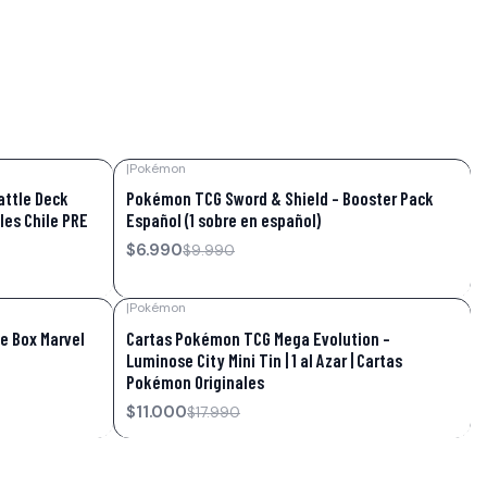
|
Pokémon
-30%
OFF
attle Deck
Pokémon TCG Sword & Shield – Booster Pack
les Chile PRE
Español (1 sobre en español)
$6.990
$9.990
|
Pokémon
-39%
OFF
e Box Marvel
Cartas Pokémon TCG Mega Evolution –
Luminose City Mini Tin | 1 al Azar | Cartas
Pokémon Originales
$11.000
$17.990