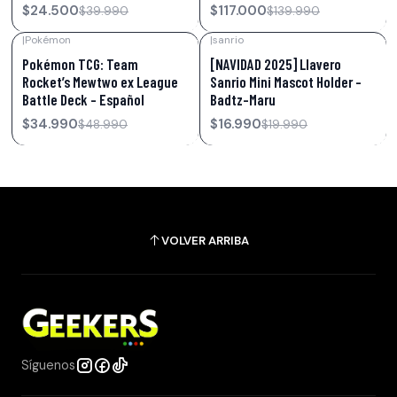
$24.500
$117.000
$39.990
$139.990
|
Pokémon
|
sanrio
-29%
OFF
-15%
OFF
Pokémon TCG: Team
[NAVIDAD 2025] Llavero
Rocket’s Mewtwo ex League
Sanrio Mini Mascot Holder –
Battle Deck – Español
Badtz-Maru
$34.990
$16.990
$48.990
$19.990
VOLVER ARRIBA
Síguenos