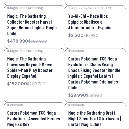
|
Magic: The Gathering
4012927167601
|
YU-GI-OH!
-20%
OFF
-77%
OFF
Magic: The Gathering
Yu-Gi-Oh! – Mazo Dios
Collector Booster Marvel
Egipcio: Obelisco el
Super Heroes Inglés | Magic
Atormentador – Español
Chile
$2.500
$10.990
$478.990
$599.990
|
Magic: The Gathering
|
Pokémon
-33%
OFF
-25%
OFF
Magic: The Gathering –
Cartas Pokémon TCG Mega
Universes Beyond: Marvel
Evolution – Chaos Rising
Spider-Man Play Booster
Chaos Rising Booster Bundle
Display Español
Inglés o Español LatAm |
Cartas Pokémon Originales
$182.000
$269.700
Chile
$29.990
$39.990
|
Pokémon
|
Pokémon
-39%
OFF
-16%
OFF
Cartas Pokémon TCG Mega
Magic the Gathering Draft
Evolution – Ascended Heroes
Night Secrets of Strixhaven |
Mega Ex Box
Cartas Magic Chile