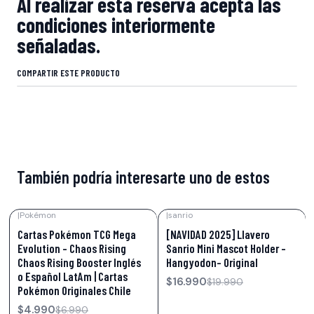
Al realizar esta reserva acepta las
condiciones interiormente
señaladas.
COMPARTIR ESTE PRODUCTO
También podría interesarte uno de estos
|
Pokémon
|
sanrio
-29%
OFF
-15%
OFF
Cartas Pokémon TCG Mega
[NAVIDAD 2025] Llavero
Evolution – Chaos Rising
Sanrio Mini Mascot Holder –
Chaos Rising Booster Inglés
Hangyodon- Original
o Español LatAm | Cartas
$16.990
$19.990
Pokémon Originales Chile
$4.990
$6.990