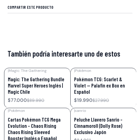
COMPARTIR ESTE PRODUCTO
También podría interesarte uno de estos
|
Magic: The Gathering
|
Pokémon
-14%
OFF
-29%
OFF
Magic: The Gathering Bundle
Pokémon TCG: Scarlet &
Marvel Super Heroes Inglés |
Violet — Palafin ex Box en
Magic Chile
Español
$77.000
$19.990
$89.990
$27.990
|
Pokémon
|
sanrio
-21%
OFF
Cartas Pokémon TCG Mega
Peluche Llavero Sanrio –
Evolution – Chaos Rising
Cinnamoroll (Dolly Rose)
Chaos Rising Sleeved
Exclusivo Japón
Booster Inglés o Español