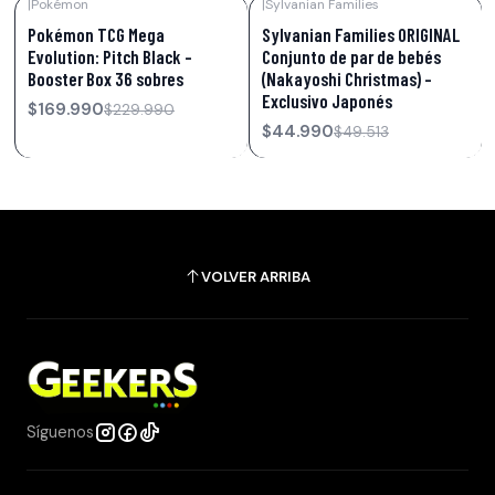
|
Pokémon
|
Sylvanian Families
-26%
OFF
-9%
OFF
Pokémon TCG Mega
Sylvanian Families ORIGINAL
Evolution: Pitch Black –
Conjunto de par de bebés
Booster Box 36 sobres
(Nakayoshi Christmas) -
Exclusivo Japonés
$169.990
$229.990
$44.990
$49.513
VOLVER ARRIBA
Síguenos