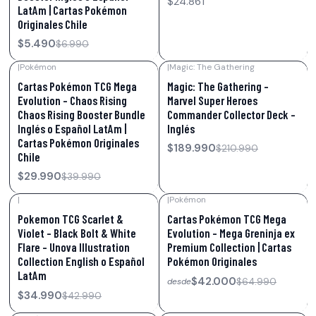
$24.861
LatAm | Cartas Pokémon
Originales Chile
$5.490
$6.990
|
Pokémon
|
Magic: The Gathering
-25%
OFF
-10%
OFF
Cartas Pokémon TCG Mega
Magic: The Gathering –
Evolution – Chaos Rising
Marvel Super Heroes
Chaos Rising Booster Bundle
Commander Collector Deck –
Inglés o Español LatAm |
Inglés
Cartas Pokémon Originales
$189.990
$210.990
Chile
$29.990
$39.990
|
|
Pokémon
-19%
OFF
-35%
OFF
Pokemon TCG Scarlet &
Cartas Pokémon TCG Mega
Violet – Black Bolt & White
Evolution – Mega Greninja ex
Flare – Unova Illustration
Premium Collection | Cartas
Collection English o Español
Pokémon Originales
LatAm
$42.000
$64.990
desde
$34.990
$42.990