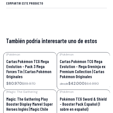
COMPARTIR ESTE PRODUCTO
También podría interesarte uno de estos
|
Pokémon
|
Pokémon
-10%
OFF
-35%
OFF
Cartas Pokémon TCG Mega
Cartas Pokémon TCG Mega
Evolution – Pack 3 Mega
Evolution – Mega Greninja ex
Forces Tin | Cartas Pokémon
Premium Collection | Cartas
Originales
Pokémon Originales
$80.970
$42.000
$89.970
$64.990
desde
|
Magic: The Gathering
|
Pokémon
-14%
OFF
-30%
OFF
Magic: The Gathering Play
Pokémon TCG Sword & Shield
Booster Display Marvel Super
– Booster Pack Español (1
Heroes Inglés | Magic Chile
sobre en español)