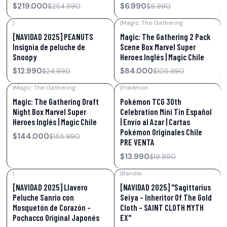
$219.000
$6.990
$254.990
$9.990
|
|
Magic: The Gathering
-48%
OFF
-21%
OFF
[NAVIDAD 2025] PEANUTS
Magic: The Gathering 2 Pack
Insignia de peluche de
Scene Box Marvel Super
Snoopy
Heroes Inglés | Magic Chile
$12.990
$84.000
$24.990
$105.990
|
Magic: The Gathering
|
Pokémon
-8%
OFF
-30%
OFF
Magic: The Gathering Draft
Pokémon TCG 30th
Night Box Marvel Super
Celebration Mini Tin Español
Heroes Inglés | Magic Chile
| Envío al Azar | Cartas
Pokémon Originales Chile
$144.000
$155.990
PRE VENTA
$13.990
$19.990
|
|
Bandai
-23%
OFF
-21%
OFF
[NAVIDAD 2025] Llavero
[NAVIDAD 2025] "Sagittarius
Peluche Sanrio con
Seiya - Inheritor Of The Gold
Mosquetón de Corazón –
Cloth - SAINT CLOTH MYTH
Pochacco Original Japonés
EX"