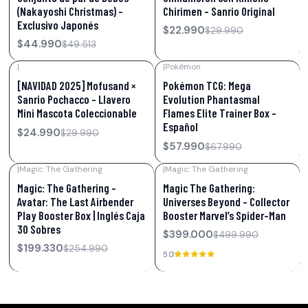
(Nakayoshi Christmas) -
Chirimen – Sanrio Original
Exclusivo Japonés
$22.990
$29.990
$44.990
$49.513
|
|
Pokémon
-17%
OFF
-15%
OFF
[NAVIDAD 2025] Mofusand ×
Pokémon TCG: Mega
Sanrio Pochacco – Llavero
Evolution Phantasmal
Mini Mascota Coleccionable
Flames Elite Trainer Box –
Español
$24.990
$29.990
$57.990
$67.990
|
Magic: The Gathering
|
Magic: The Gathering
-22%
OFF
-20%
OFF
Magic: The Gathering –
Magic The Gathering:
Avatar: The Last Airbender
Universes Beyond – Collector
Play Booster Box | Inglés Caja
Booster Marvel’s Spider-Man
30 Sobres
$399.000
$499.990
$199.330
$254.990
5.0