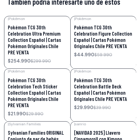
También podría interesarte uno de estos
|
Pokémon
|
Pokémon
-15%
OFF
-25%
OFF
Pokémon TCG 30th
Pokémon TCG 30th
Celebration Ultra Premium
Celebration Figure Collection
Collection Español | Cartas
Español | Cartas Pokémon
Pokémon Originales Chile
Originales Chile PRE VENTA
PRE VENTA
$44.990
$59.990
$254.990
$299.990
|
Pokémon
|
Pokémon
-27%
OFF
-25%
OFF
Pokémon TCG 30th
Pokémon TCG 30th
Celebration Tech Sticker
Celebration Battle Deck
Collection Español | Cartas
Español | Cartas Pokémon
Pokémon Originales Chile
Originales Chile PRE VENTA
PRE VENTA
$29.990
$39.990
$21.990
$29.990
|
Sylvanian Families
|
sanrio
-9%
OFF
-23%
OFF
Sylvanian Families ORIGINAL
[NAVIDAD 2025] Llavero
Conjunto de par de bebés
Cinnamoroll con Kimono