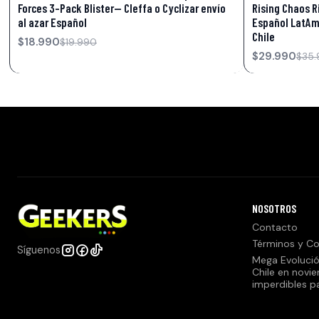
Forces 3-Pack Blister— Cleffa o Cyclizar envío
Rising Chaos R
al azar Español
Español LatAm
Chile
$18.990
$19.990
$29.990
$35.
NOSOTROS
Contacto
Términos y Co
Síguenos
Mega Evolució
Chile en novi
imperdibles p