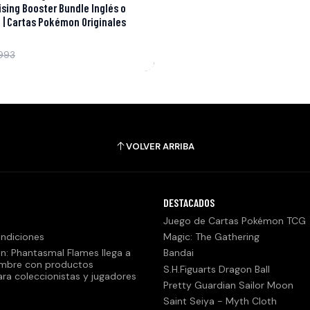
ising Booster Bundle Inglés o
 | Cartas Pokémon Originales
993
VOLVER ARRIBA
DESTACADOS
Juego de Cartas Pokémon TCG
ndiciones
Magic: The Gathering
n: Phantasmal Flames llega a
Bandai
embre con productos
S.H.Figuarts Dragon Ball
ara coleccionistas y jugadores
Pretty Guardian Sailor Moon
Saint Seiya - Myth Cloth