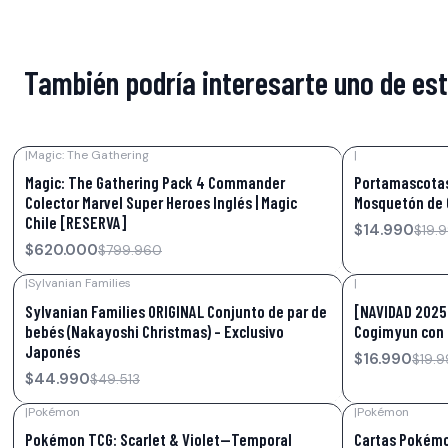
También podría interesarte uno de es
|
Magic: The Gathering
|
-22%
OFF
-25%
OFF
Magic: The Gathering Pack 4 Commander
Portamascotas
Colector Marvel Super Heroes Inglés | Magic
Mosquetón de 
Chile [RESERVA]
$14.990
$19.
$620.000
$799.960
|
Sylvanian Families
|
-9%
OFF
-15%
OFF
Sylvanian Families ORIGINAL Conjunto de par de
[NAVIDAD 2025]
bebés (Nakayoshi Christmas) - Exclusivo
Cogimyun con 
Japonés
$16.990
$19.
$44.990
$49.513
|
Pokémon
|
Pokémon
-5%
OFF
-17%
OFF
Pokémon TCG: Scarlet & Violet—Temporal
Cartas Pokémo