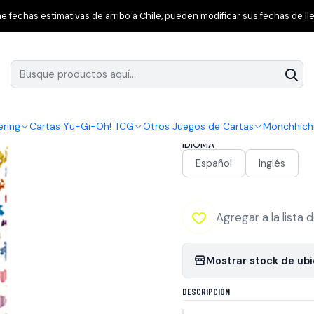
okémon TCG
151
Pokémon Scarlet & Violet 151 Booster (sobre de 
 fechas estimativas de arribo a Chile, pueden modificar sus fechas de lle
|
Pokémon Scarlet 
cartas)
ering
Cartas Yu-Gi-Oh! TCG
Otros Juegos de Cartas
Monchhich
IDIOMA
Español
Inglés
Agregar a la lista 
Mostrar stock de ub
DESCRIPCIÓN