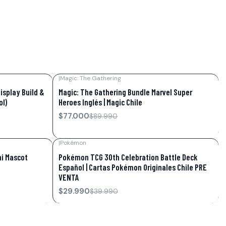
|
Magic: The Gathering
-14%
OFF
isplay Build &
Magic: The Gathering Bundle Marvel Super
ol)
Heroes Inglés | Magic Chile
$77.000
$89.990
|
Pokémon
-25%
OFF
ni Mascot
Pokémon TCG 30th Celebration Battle Deck
Español | Cartas Pokémon Originales Chile PRE
VENTA
$29.990
$39.990