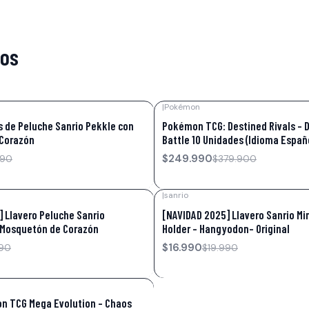
tos
|
Pokémon
-34%
OFF
 de Peluche Sanrio Pekkle con
Pokémon TCG: Destined Rivals – D
Corazón
Battle 10 Unidades (Idioma Españ
$249.990
990
$379.900
|
sanrio
-15%
OFF
 Llavero Peluche Sanrio
[NAVIDAD 2025] Llavero Sanrio Mi
Mosquetón de Corazón
Holder – Hangyodon- Original
$16.990
990
$19.990
n TCG Mega Evolution – Chaos