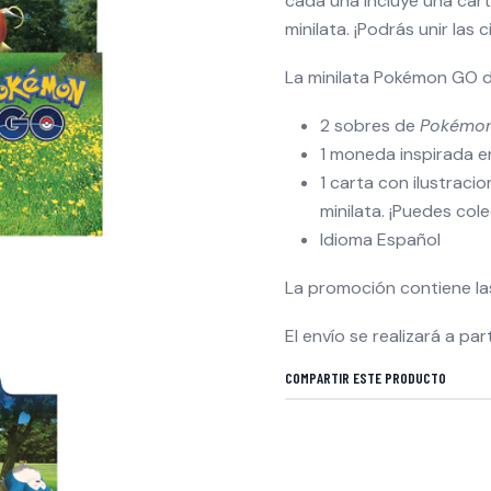
cada una incluye una cart
minilata. ¡Podrás unir la
La minilata Pokémon GO 
2 sobres de
Pokémo
1 moneda inspirada 
1 carta con ilustrac
minilata. ¡Puedes cole
Idioma Español
La promoción contiene las
El envío se realizará a pa
COMPARTIR ESTE PRODUCTO