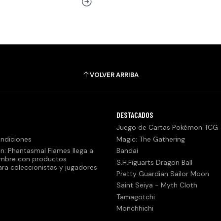
VOLVER ARRIBA
DESTACADOS
Juego de Cartas Pokémon TCG
ndiciones
Magic: The Gathering
n: Phantasmal Flames llega a
Bandai
embre con productos
S.H.Figuarts Dragon Ball
ara coleccionistas y jugadores
Pretty Guardian Sailor Moon
Saint Seiya - Myth Cloth
Tamagotchi
Monchhichi