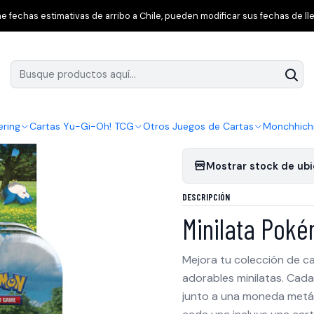
Inicio
Pokémon GO Mini Lata [Pack 5 unidades]
 fechas estimativas de arribo a Chile, pueden modificar sus fechas de lle
|
Pokémon GO Mini
Agregar a la lista 
ering
Cartas Yu-Gi-Oh! TCG
Otros Juegos de Cartas
Monchhich
Mostrar stock de ub
DESCRIPCIÓN
Minilata Pok
Mejora tu colección de c
adorables minilatas. Cad
junto a una moneda metáli