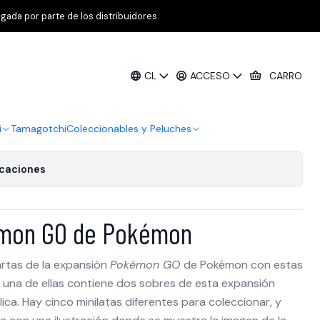
gada por parte de los distribuidores.
 Lata [Pack 5 unidades]
CL
ACCESO
CARRO
de favoritos
i
Tamagotchi
Coleccionables y Peluches
icaciones
émon GO de Pokémon
artas de la expansión
Pokémon GO
de Pokémon con estas
a una de ellas contiene dos sobres de esta expansión
ca. Hay cinco minilatas diferentes para coleccionar, y