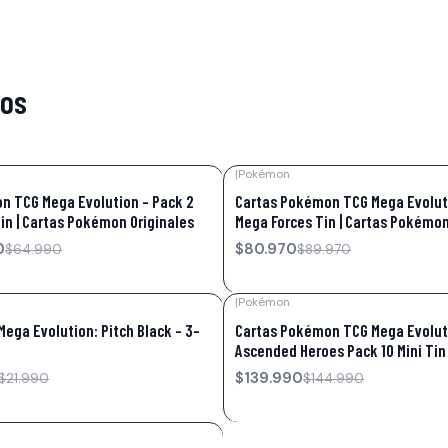
tos
|
Pokémon
-10%
OFF
n TCG Mega Evolution – Pack 2
Cartas Pokémon TCG Mega Evoluti
in | Cartas Pokémon Originales
Mega Forces Tin | Cartas Pokémon
0
$80.970
$64.990
$89.970
|
Pokémon
-3%
OFF
ga Evolution: Pitch Black – 3-
Cartas Pokémon TCG Mega Evolut
Ascended Heroes Pack 10 Mini Tin
$139.990
$21.990
$144.990