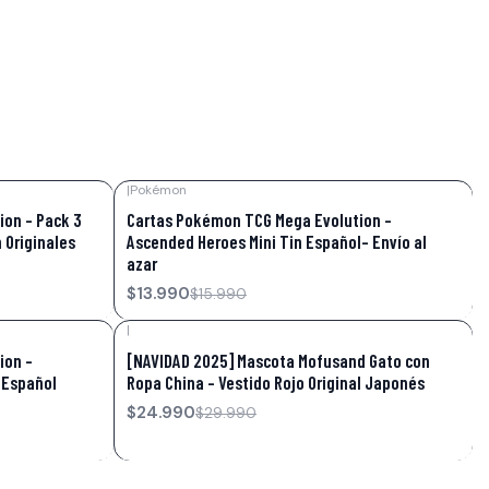
|
Pokémon
-13%
OFF
on – Pack 3
Cartas Pokémon TCG Mega Evolution –
 Originales
Ascended Heroes Mini Tin Español- Envío al
azar
$13.990
$15.990
|
-17%
OFF
ion –
[NAVIDAD 2025] Mascota Mofusand Gato con
 Español
Ropa China – Vestido Rojo Original Japonés
$24.990
$29.990