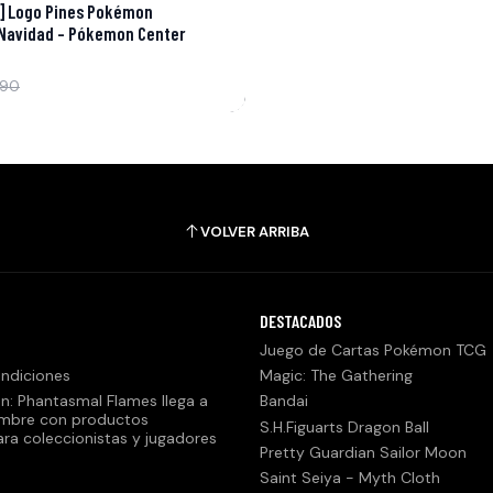
] Logo Pines Pokémon
Navidad - Pókemon Center
890
VOLVER ARRIBA
DESTACADOS
Juego de Cartas Pokémon TCG
ndiciones
Magic: The Gathering
n: Phantasmal Flames llega a
Bandai
embre con productos
S.H.Figuarts Dragon Ball
ara coleccionistas y jugadores
Pretty Guardian Sailor Moon
Saint Seiya - Myth Cloth