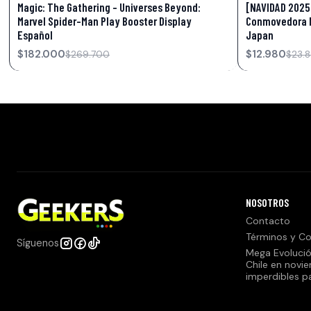
Magic: The Gathering – Universes Beyond:
[NAVIDAD 2025
Marvel Spider-Man Play Booster Display
Conmovedora 
Español
Japan
$182.000
$12.980
$269.700
$23.
NOSOTROS
Contacto
Términos y Co
Síguenos
Mega Evolució
Chile en novi
imperdibles p