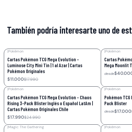
También podría interesarte uno de es
|
Pokémon
|
Pokémon
-39%
OFF
-38%
OFF
Cartas Pokémon TCG Mega Evolution –
Cartas Pokémo
Luminose City Mini Tin | 1 al Azar | Cartas
Mega Moonlit T
Pokémon Originales
$40.00
desde
$11.000
$17.990
|
Pokémon
|
Pokémon
-28%
OFF
-23%
OFF
Cartas Pokémon TCG Mega Evolution – Chaos
Pokémon TCG Me
Rising 3-Pack Blister Inglés o Español LatAm |
Pack Blister
Cartas Pokémon Originales Chile
$17.000
desde
$17.990
$24.990
|
Magic: The Gathering
|
Pokémon
-33%
OFF
-46%
OFF