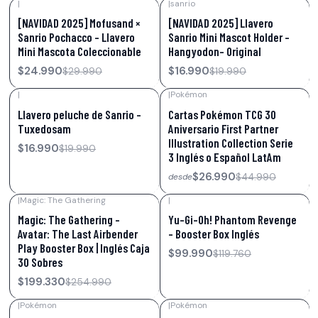
|
|
sanrio
-17%
OFF
-15%
OFF
[NAVIDAD 2025] Mofusand ×
[NAVIDAD 2025] Llavero
Sanrio Pochacco – Llavero
Sanrio Mini Mascot Holder –
Mini Mascota Coleccionable
Hangyodon- Original
$24.990
$16.990
$29.990
$19.990
|
|
Pokémon
-15%
OFF
-40%
OFF
Llavero peluche de Sanrio –
Cartas Pokémon TCG 30
Tuxedosam
Aniversario First Partner
Illustration Collection Serie
$16.990
$19.990
3 Inglés o Español LatAm
$26.990
$44.990
desde
|
Magic: The Gathering
|
-22%
OFF
-17%
OFF
Magic: The Gathering –
Yu-Gi-Oh! Phantom Revenge
Avatar: The Last Airbender
– Booster Box Inglés
Play Booster Box | Inglés Caja
$99.990
$119.760
30 Sobres
$199.330
$254.990
|
Pokémon
|
Pokémon
-15%
OFF
-17%
OFF