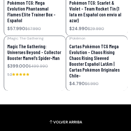
Pokémon TCG: Mega
Pokémon TCG: Scarlet &
Evolution Phantasmal
Violet – Team Rocket Tin (1
Flames Elite Trainer Box –
lata en Español con envio al
Español
azar)
$57.990
$24.990
$67.990
$29.990
|
Magic: The Gathering
|
Pokémon
-20%
OFF
-31%
OFF
Magic The Gathering:
Cartas Pokémon TCG Mega
Universes Beyond – Collector
Evolution – Chaos Rising
Booster Marvel’s Spider-Man
Chaos Rising Sleeved
Booster Español LatAm |
$399.000
$499.990
Cartas Pokémon Originales
Chile-
5.0
$4.790
$6.990
VOLVER ARRIBA