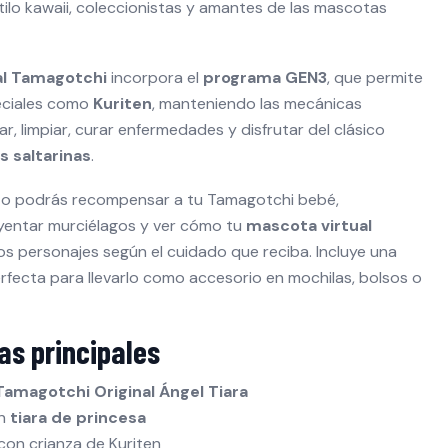
stilo kawaii, coleccionistas y amantes de las mascotas
al Tamagotchi
incorpora el
programa GEN3
, que permite
eciales como
Kuriten
, manteniendo las mecánicas
ar, limpiar, curar enfermedades y disfrutar del clásico
s saltarinas
.
nto podrás recompensar a tu Tamagotchi bebé,
yentar murciélagos y ver cómo tu
mascota virtual
os personajes según el cuidado que reciba. Incluye una
erfecta para llevarlo como accesorio en mochilas, bolsos o
as principales
Tamagotchi Original Ángel Tiara
on
tiara de princesa
con crianza de Kuriten