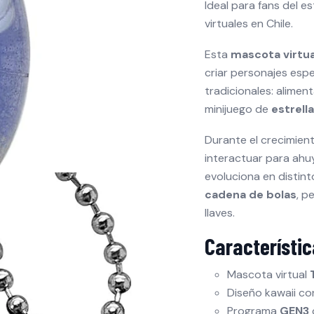
Ideal para fans del e
virtuales en Chile.
Esta
mascota virtu
criar personajes esp
tradicionales: aliment
minijuego de
estrella
Durante el crecimie
interactuar para ahu
evoluciona en distint
cadena de bolas
, p
llaves.
Característic
Mascota virtual
Diseño kawaii c
Programa
GEN3