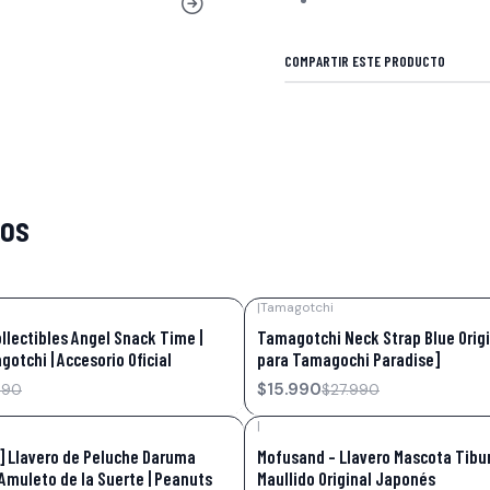
COMPARTIR ESTE PRODUCTO
tos
|
Tamagotchi
-43%
OFF
lectibles Angel Snack Time |
Tamagotchi Neck Strap Blue Orig
otchi | Accesorio Oficial
para Tamagochi Paradise]
$15.990
990
$27.990
|
-17%
OFF
] Llavero de Peluche Daruma
Mofusand – Llavero Mascota Tibu
Amuleto de la Suerte | Peanuts
Maullido Original Japonés