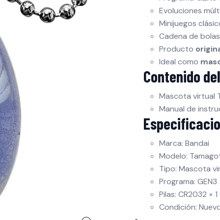
Evoluciones múlt
Minijuegos clási
Cadena de bolas
Producto
origin
Ideal como
masc
Contenido del
Mascota virtual 
Manual de instru
Especificaci
Marca: Bandai
Modelo: Tamagotc
Tipo: Mascota vi
Programa: GEN3
Pilas: CR2032 × 1
Condición: Nuev