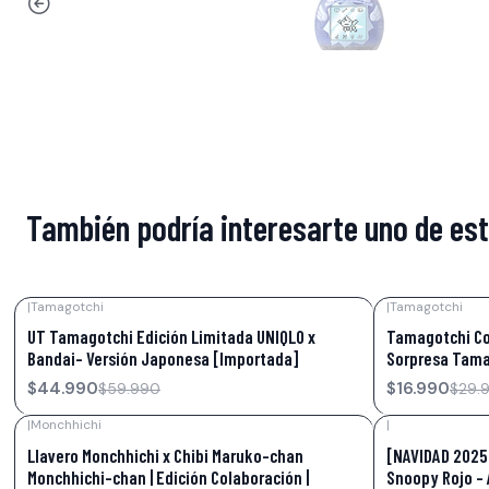
También podría interesarte uno de es
|
Tamagotchi
|
Tamagotchi
-25%
OFF
-43%
OFF
UT Tamagotchi Edición Limitada UNIQLO x
Tamagotchi Col
Bandai- Versión Japonesa [Importada]
Sorpresa Tamag
$44.990
$16.990
$59.990
$29.
|
Monchhichi
|
-15%
OFF
-15%
OFF
Llavero Monchhichi x Chibi Maruko-chan
[NAVIDAD 2025
Monchhichi-chan | Edición Colaboración |
Snoopy Rojo – 