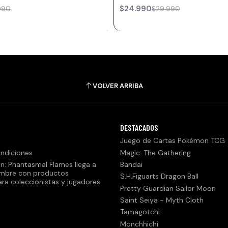
$24.990
990
$29.990
VOLVER ARRIBA
DESTACADOS
Juego de Cartas Pokémon TCG
ndiciones
Magic: The Gathering
n: Phantasmal Flames llega a
Bandai
embre con productos
S.H.Figuarts Dragon Ball
ara coleccionistas y jugadores
Pretty Guardian Sailor Moon
Saint Seiya - Myth Cloth
Tamagotchi
Monchhichi