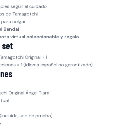
iples según el cuidado
cos de Tamagotchi
 para colgar
al Bandai
ota virtual coleccionable y regalo
 set
Tamagotchi Original × 1
cciones × 1 (idioma español no garantizado)
ones
hi Original Ángel Tiara
rtual
 (incluida, uso de prueba)
o