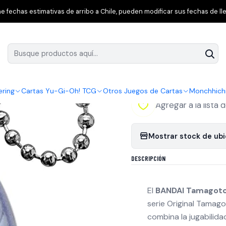
amagotchi
Tamagotchi Original Angel Tiara – Mascota Virtual G
 fechas estimativas de arribo a Chile, pueden modificar sus fechas de lle
|
Tamagotchi Origi
GEN3 Edición Ja
ering
Cartas Yu-Gi-Oh! TCG
Otros Juegos de Cartas
Monchhich
Agregar a la lista 
Mostrar stock de ub
DESCRIPCIÓN
El
BANDAI Tamagotch
serie Original Tamag
combina la jugabilida