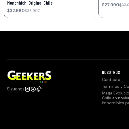
Monchhichi Original Chile
$27.990
$32.
$32.980
$38.990
NOSOTROS
Contacto
Términos y Co
Síguenos
Mega Evolució
Chile en novi
imperdibles p