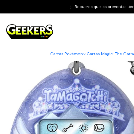
Inicio
Bandai
T
Recuerda que las preventas tiene
Cartas Pokémon
Cartas Magic: The Gath