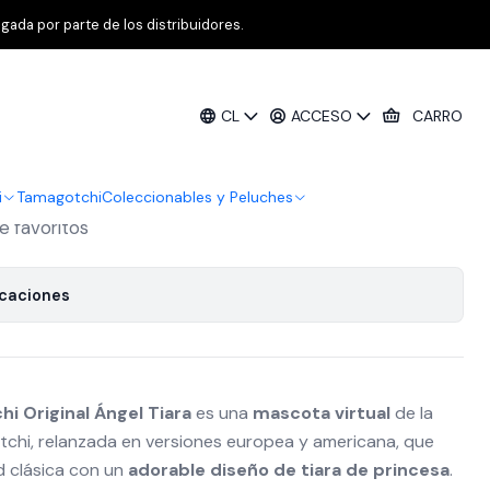
EN3 Edición Japón
gada por parte de los distribuidores.
nal Angel Tiara – Mascota Virtual
CL
ACCESO
CARRO
pón
i
Tamagotchi
Coleccionables y Peluches
de favoritos
icaciones
i Original Ángel Tiara
es una
mascota virtual
de la
otchi, relanzada en versiones europea y americana, que
d clásica con un
adorable diseño de tiara de princesa
.