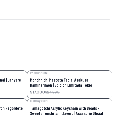
|
Monchhichi
-32%
OFF
inal [Lanyare
Monchhichi Mascota Facial Asakusa
Kaminarimon | Edición Limitada Tokio
$17.000
$24.990
|
Tamagotchi
-43%
OFF
rón Regordete
Tamagotchi Acrylic Keychain with Beads –
Sweets Tenshitchi Llavero | Accesorio Oficial