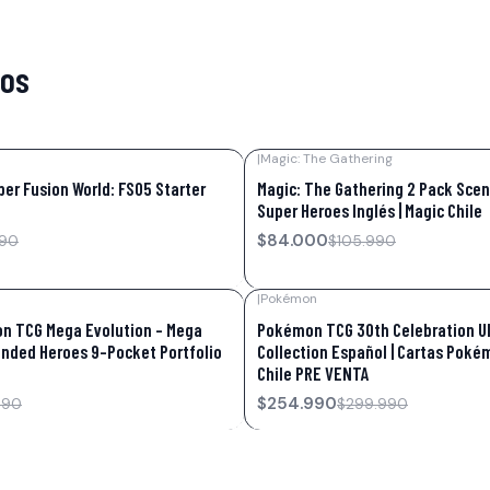
tos
|
Magic: The Gathering
-21%
OFF
per Fusion World: FS05 Starter
Magic: The Gathering 2 Pack Scen
Super Heroes Inglés | Magic Chile
$84.000
990
$105.990
|
Pokémon
-15%
OFF
n TCG Mega Evolution – Mega
Pokémon TCG 30th Celebration U
ended Heroes 9-Pocket Portfolio
Collection Español | Cartas Poké
Chile PRE VENTA
$254.990
990
$299.990