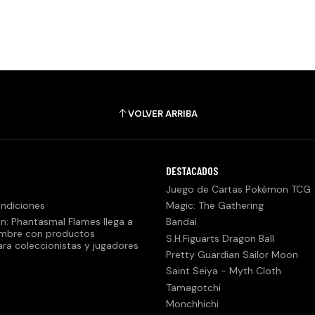
VOLVER ARRIBA
DESTACADOS
Juego de Cartas Pokémon TCG
ndiciones
Magic: The Gathering
n: Phantasmal Flames llega a
Bandai
embre con productos
S.H.Figuarts Dragon Ball
ara coleccionistas y jugadores
Pretty Guardian Sailor Moon
Saint Seiya - Myth Cloth
Tamagotchi
Monchhichi