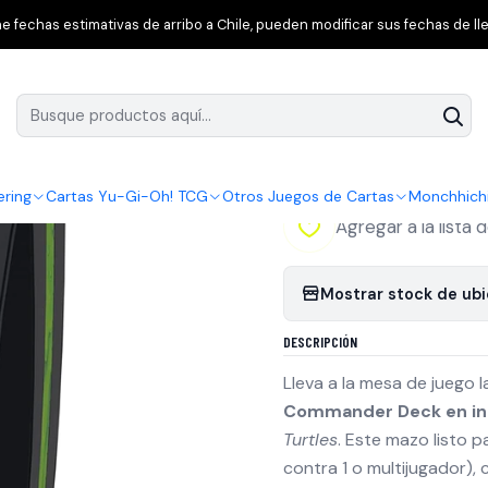
nt Ninja Turtles
Magic: The Gathering × Teenage Mutant Ninja Tu
 fechas estimativas de arribo a Chile, pueden modificar sus fechas de lle
|
Magic: The Gathe
Commander Deck 
ering
Cartas Yu-Gi-Oh! TCG
Otros Juegos de Cartas
Monchhich
Agregar a la lista 
Mostrar stock de ub
DESCRIPCIÓN
Lleva a la mesa de juego l
Commander Deck en in
Turtles
. Este mazo listo 
contra 1 o multijugador),