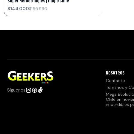
Super Heroes Inglés | Magic Chile
$144.000
$155.990
NOSOTROS
Contacto
Términos y Co
Síguenos
Mega Evolució
Chile en novi
imperdibles p