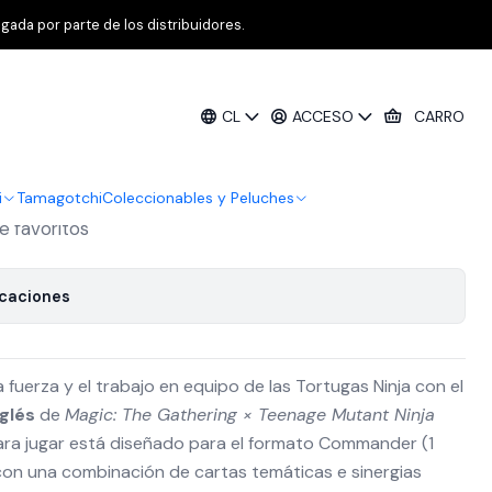
rtles – Commander Deck (Inglés) [RESERVA]
gada por parte de los distribuidores.
ring × Teenage Mutant Ninja Turtles –
CL
ACCESO
CARRO
(Inglés) [RESERVA]
i
Tamagotchi
Coleccionables y Peluches
de favoritos
icaciones
a fuerza y el trabajo en equipo de las Tortugas Ninja con el
glés
de
Magic: The Gathering × Teenage Mutant Ninja
para jugar está diseñado para el formato Commander (1
 con una combinación de cartas temáticas e sinergias