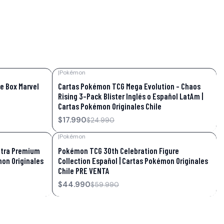
|
Pokémon
-28%
OFF
e Box Marvel
Cartas Pokémon TCG Mega Evolution – Chaos
Rising 3-Pack Blister Inglés o Español LatAm |
Cartas Pokémon Originales Chile
$17.990
$24.990
|
Pokémon
-25%
OFF
ltra Premium
Pokémon TCG 30th Celebration Figure
mon Originales
Collection Español | Cartas Pokémon Originales
Chile PRE VENTA
$44.990
$59.990