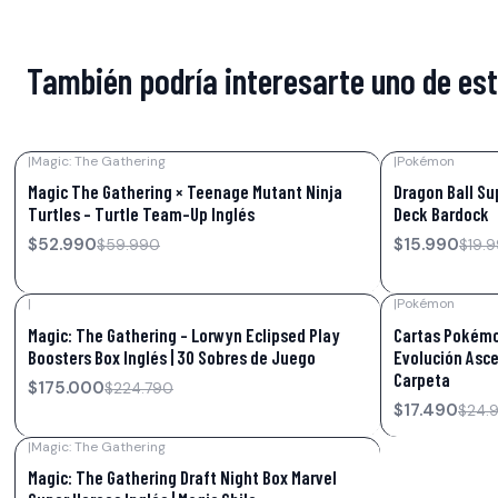
También podría interesarte uno de es
|
Magic: The Gathering
|
Pokémon
-12%
OFF
-20%
OFF
Magic The Gathering × Teenage Mutant Ninja
Dragon Ball Su
Turtles – Turtle Team-Up Inglés
Deck Bardock
$52.990
$15.990
$59.990
$19.
|
|
Pokémon
-22%
OFF
-30%
OFF
Magic: The Gathering – Lorwyn Eclipsed Play
Cartas Pokémo
Boosters Box Inglés | 30 Sobres de Juego
Evolución Asc
Carpeta
$175.000
$224.790
$17.490
$24.
|
Magic: The Gathering
-8%
OFF
Magic: The Gathering Draft Night Box Marvel