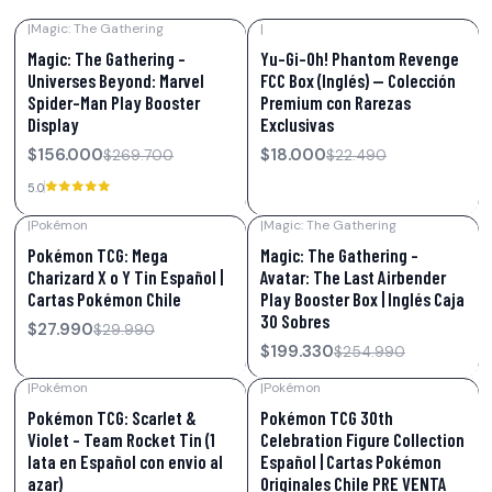
|
Magic: The Gathering
|
-42%
OFF
-20%
OFF
Magic: The Gathering –
Yu-Gi-Oh! Phantom Revenge
Universes Beyond: Marvel
FCC Box (Inglés) — Colección
Spider-Man Play Booster
Premium con Rarezas
Display
Exclusivas
$156.000
$18.000
$269.700
$22.490
5.0
|
Pokémon
|
Magic: The Gathering
-7%
OFF
-22%
OFF
Pokémon TCG: Mega
Magic: The Gathering –
Charizard X o Y Tin Español |
Avatar: The Last Airbender
Cartas Pokémon Chile
Play Booster Box | Inglés Caja
30 Sobres
$27.990
$29.990
$199.330
$254.990
|
Pokémon
|
Pokémon
-17%
OFF
-25%
OFF
Pokémon TCG: Scarlet &
Pokémon TCG 30th
Violet – Team Rocket Tin (1
Celebration Figure Collection
lata en Español con envio al
Español | Cartas Pokémon
azar)
Originales Chile PRE VENTA