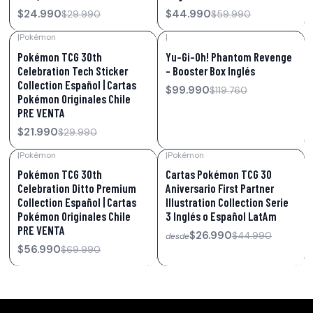
$24.990
$44.990
$29.990
$59.990
|
Pokémon
|
-27%
OFF
-17%
OFF
Pokémon TCG 30th
Yu-Gi-Oh! Phantom Revenge
Celebration Tech Sticker
– Booster Box Inglés
Collection Español | Cartas
$99.990
$119.760
Pokémon Originales Chile
PRE VENTA
$21.990
$29.990
|
Pokémon
|
Pokémon
-19%
OFF
-40%
OFF
Pokémon TCG 30th
Cartas Pokémon TCG 30
Celebration Ditto Premium
Aniversario First Partner
Collection Español | Cartas
Illustration Collection Serie
Pokémon Originales Chile
3 Inglés o Español LatAm
PRE VENTA
$26.990
$44.990
desde
$56.990
$69.990