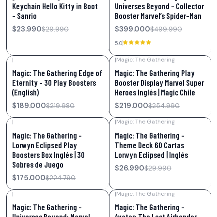
Keychain Hello Kitty in Boot
Universes Beyond – Collector
– Sanrio
Booster Marvel’s Spider-Man
$23.990
$399.000
$29.990
$499.990
5.0
|
|
Magic: The Gathering
-14%
OFF
-14%
OFF
Magic: The Gathering Edge of
Magic: The Gathering Play
Eternity – 30 Play Boosters
Booster Display Marvel Super
(English)
Heroes Inglés | Magic Chile
$189.000
$219.000
$219.980
$254.990
|
|
Magic: The Gathering
-22%
OFF
-10%
OFF
Magic: The Gathering –
Magic: The Gathering –
Lorwyn Eclipsed Play
Theme Deck 60 Cartas
Boosters Box Inglés | 30
Lorwyn Eclipsed | Inglés
Sobres de Juego
$26.990
$29.990
$175.000
$224.790
|
|
Magic: The Gathering
-27%
OFF
-28%
OFF
Magic: The Gathering –
Magic: The Gathering –
Universes Beyond: Marvel
Avatar: The Last Airbender