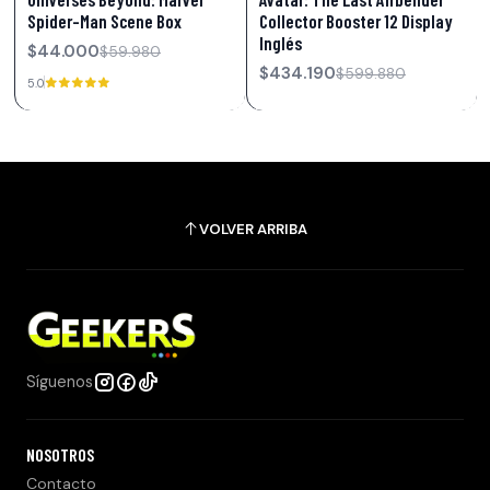
Spider-Man Scene Box
Collector Booster 12 Display
Inglés
$44.000
$59.980
$434.190
$599.880
5.0
VOLVER ARRIBA
Síguenos
NOSOTROS
Contacto