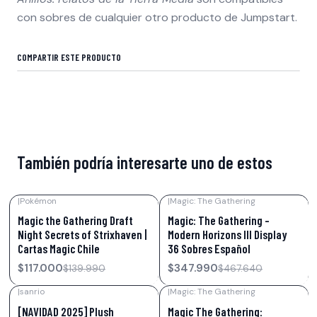
con sobres de cualquier otro producto de Jumpstart.
COMPARTIR ESTE PRODUCTO
También podría interesarte uno de estos
|
Pokémon
|
Magic: The Gathering
-16%
OFF
-26%
OFF
Magic the Gathering Draft
Magic: The Gathering –
Night Secrets of Strixhaven |
Modern Horizons III Display
Cartas Magic Chile
36 Sobres Español
$117.000
$347.990
$139.990
$467.640
|
sanrio
|
Magic: The Gathering
-20%
OFF
-20%
OFF
[NAVIDAD 2025] Plush
Magic The Gathering: