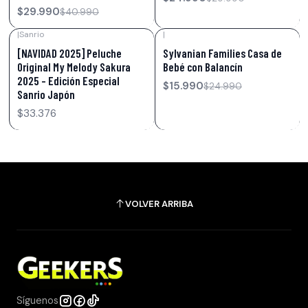
$29.990
$40.990
|
Sanrio
|
-36%
OFF
[NAVIDAD 2025] Peluche
Sylvanian Families Casa de
Original My Melody Sakura
Bebé con Balancín
2025 – Edición Especial
$15.990
$24.990
Sanrio Japón
$33.376
VOLVER ARRIBA
Síguenos