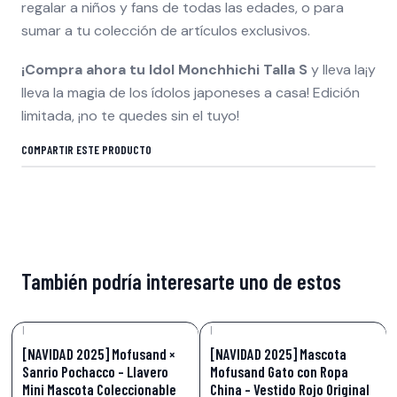
regalar a niños y fans de todas las edades, o para
sumar a tu colección de artículos exclusivos.
¡Compra ahora tu Idol Monchhichi Talla S
y lleva la¡y
lleva la magia de los ídolos japoneses a casa! Edición
limitada, ¡no te quedes sin el tuyo!
COMPARTIR ESTE PRODUCTO
También podría interesarte uno de estos
|
|
-17%
OFF
-17%
OFF
[NAVIDAD 2025] Mofusand ×
[NAVIDAD 2025] Mascota
Sanrio Pochacco – Llavero
Mofusand Gato con Ropa
Mini Mascota Coleccionable
China – Vestido Rojo Original