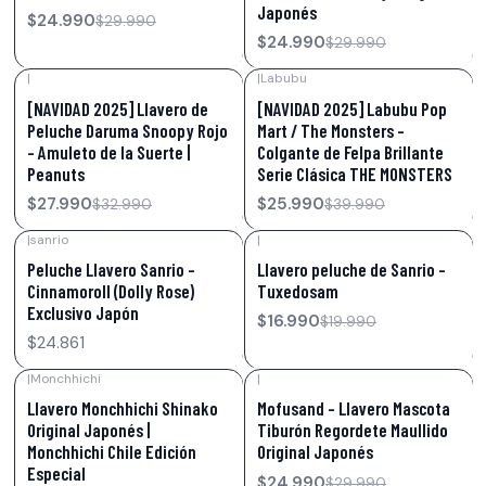
Japonés
$24.990
$29.990
$24.990
$29.990
|
|
Labubu
-15%
OFF
-35%
OFF
[NAVIDAD 2025] Llavero de
[NAVIDAD 2025] Labubu Pop
Peluche Daruma Snoopy Rojo
Mart / The Monsters -
– Amuleto de la Suerte |
Colgante de Felpa Brillante
Peanuts
Serie Clásica THE MONSTERS
$27.990
$25.990
$32.990
$39.990
|
sanrio
|
-15%
OFF
Peluche Llavero Sanrio –
Llavero peluche de Sanrio –
Cinnamoroll (Dolly Rose)
Tuxedosam
Exclusivo Japón
$16.990
$19.990
$24.861
|
Monchhichi
|
-27%
OFF
-17%
OFF
Llavero Monchhichi Shinako
Mofusand – Llavero Mascota
Original Japonés |
Tiburón Regordete Maullido
Monchhichi Chile Edición
Original Japonés
Especial
$24.990
$29.990