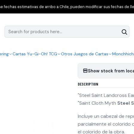
iguras de Acción
Saint Seiya
Pre venta/ Saint Myth Cloth Land Cl
 fechas estimativas de arribo a Chile, pueden modificar sus fechas de lle
|
Pre venta/ Saint
Add to Wishlist
ering
Cartas Yu-Gi-Oh! TCG
Otros Juegos de Cartas
Monchhich
Show stock from loc
DESCRIPTION
"Steel Saint Landcross Ea
"Saint Cloth Myth
Steel 
Incluye un cabezal de re
parcialmente el colorido 
el colorido de la obra.