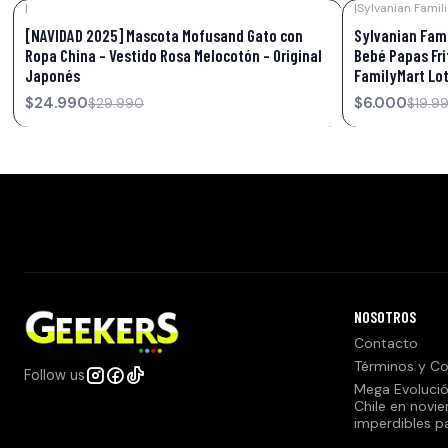
|
|
Sylvanian Famil
-17%
OFF
-70%
OFF
[NAVIDAD 2025] Mascota Mofusand Gato con
Sylvanian Fami
Ropa China – Vestido Rosa Melocotón – Original
Bebé Papas Fri
Japonés
FamilyMart Lot
$24.990
$6.000
$29.990
$19.9
NOSOTROS
Contacto
Términos y Co
Follow us
Mega Evolució
Chile en novi
imperdibles p