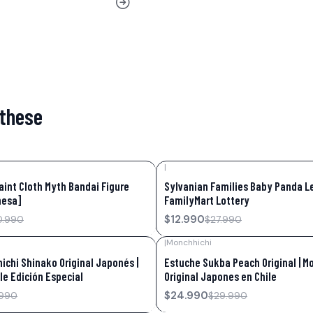
 these
|
-54%
OFF
int Cloth Myth Bandai Figure
Sylvanian Families Baby Panda 
nesa]
FamilyMart Lottery
$12.990
0.990
$27.990
|
Monchhichi
-17%
OFF
ichi Shinako Original Japonés |
Estuche Sukba Peach Original | M
le Edición Especial
Original Japones en Chile
$24.990
.990
$29.990