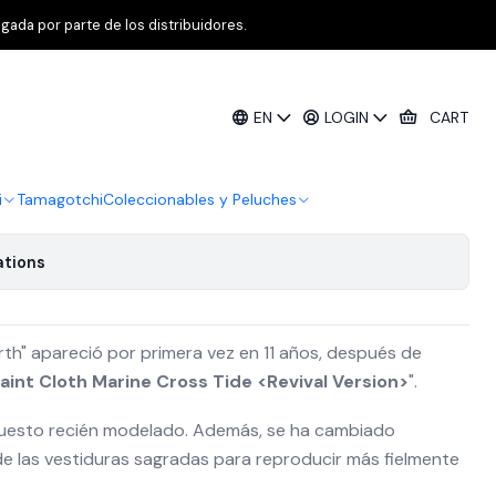
oth Daichi
gada por parte de los distribuidores.
 Myth Cloth Land Cloth Daichi
EN
LOGIN
CART
i
Tamagotchi
Coleccionables y Peluches
ations
rth" apareció por primera vez en 11 años, después de
Saint Cloth Marine Cross Tide <Revival Version>
".
puesto recién modelado. Además, se ha cambiado
de las vestiduras sagradas para reproducir más fielmente