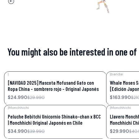
You might also be interested in one of
|
|
bandai
-17%
OFF
-22%
OFF
[NAVIDAD 2025] Mascota Mofusand Gato con
Whale Moses Sa
Ropa China – sombrero rojo – Original Japonés
[Edición Japo
$24.990
$163.990
$29.990
$21
|
Monchhichi
|
Monchhichi
-13%
OFF
-27%
OFF
Peluche Bebitchi Unicornio Shinako-chan x BCC
Llavero Monchh
| Monchhichi Original Japonés en Chile
Monchhichi Chi
$34.990
$29.990
$39.990
$40