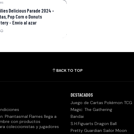
ies
lies Delicious Parade 2024 –
tas, Pop Corn o Donuts
tery - Envío al azar
90
BACK TO TOP
DESTACADOS
Juego de Cartas Pokémon TCG
ndiciones
Magic: The Gathering
n: Phantasmal Flames llega a
Bandai
embre con productos
S.H.Figuarts Dragon Ball
ara coleccionistas y jugadores
Pretty Guardian Sailor Moon