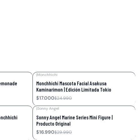
|
Monchhichi
-32%
OFF
Lemonade
Monchhichi Mascota Facial Asakusa
Kaminarimon | Edición Limitada Tokio
$17.000
$24.990
|
Sonny Angel
-43%
OFF
onchhichi
Sonny Angel Marine Series Mini Figure |
Producto Original
$16.990
$29.990