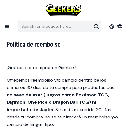
Recuerda que las preventas tiene fechas estimativas de arribo a
S
Chile, pueden modificar sus fechas de llegada por parte de los
e
distribuidores.
en
Home
Politica de reembolso
Politica de reembolso
¡Gracias por comprar en Geekers!
Ofrecemos reembolso y/o cambio dentro de los
primeros 30 días de tu compra para productos que
no sean de azar (juegos como Pokémon TCG,
Digimon, One Pice o Dragon Ball TCG) ni
importado de Japón
. Si han transcurrido 30 días
desde tu compra, no se te ofrecerá un reembolso y/o
cambio de ningún tipo.