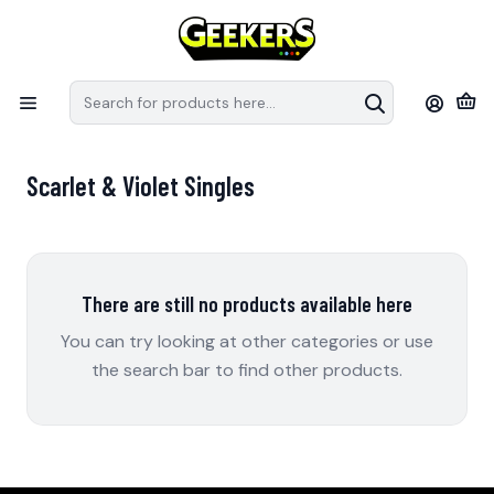
Recuerda que las preventas tiene fechas estimativas de arribo a
S
Chile, pueden modificar sus fechas de llegada por parte de los
e
distribuidores.
en
Home
Pokémon TCG
Pokemon TCG - Singles
Scarlet & Violet Singles
Scarlet & Violet Singles
There are still no products available here
You can try looking at other categories or use
the search bar to find other products.