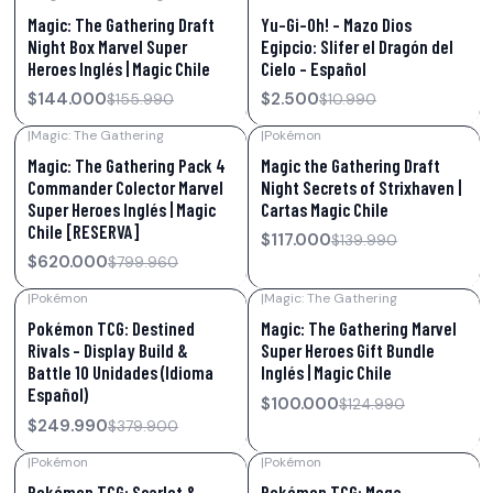
-8%
OFF
-77%
OFF
Magic: The Gathering Draft
Yu-Gi-Oh! – Mazo Dios
Night Box Marvel Super
Egipcio: Slifer el Dragón del
Heroes Inglés | Magic Chile
Cielo – Español
$144.000
$2.500
$155.990
$10.990
|
Magic: The Gathering
|
Pokémon
-22%
OFF
-16%
OFF
Magic: The Gathering Pack 4
Magic the Gathering Draft
Commander Colector Marvel
Night Secrets of Strixhaven |
Super Heroes Inglés | Magic
Cartas Magic Chile
Chile [RESERVA]
$117.000
$139.990
$620.000
$799.960
|
Pokémon
|
Magic: The Gathering
-34%
OFF
-20%
OFF
Pokémon TCG: Destined
Magic: The Gathering Marvel
Rivals – Display Build &
Super Heroes Gift Bundle
Battle 10 Unidades (Idioma
Inglés | Magic Chile
Español)
$100.000
$124.990
$249.990
$379.900
|
Pokémon
|
Pokémon
-29%
OFF
-7%
OFF
Pokémon TCG: Scarlet &
Pokémon TCG: Mega