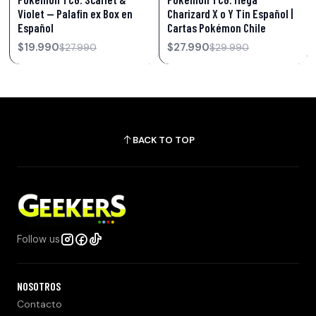
Violet — Palafin ex Box en
Charizard X o Y Tin Español |
Español
Cartas Pokémon Chile
$19.990
$27.990
$27.990
$29.990
BACK TO TOP
Follow us
NOSOTROS
Contacto