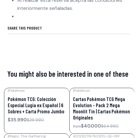
Al realizar esta reserva acepta las condiciones
interiormente señaladas.
SHARE THIS PRODUCT
You might also be interested in one of these
|
Pokémon
|
Pokémon
-10%
OFF
-38%
OFF
Pokémon TCG: Colección
Cartas Pokémon TCG Mega
Especial Lugia ex Español | 6
Evolution – Pack 2 Mega
Sobres + Carta Promo Jumbo
Moonlit Tin | Cartas Pokémon
Originales
$35.990
$39.990
$40.000
$64.990
from
|
Magic: The Gathering
4012927167601
|
YU-GI-OH!